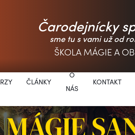
Čarodejnícky s
sme tu s vami už od ro
ŠKOLA MÁGIE A O
O
RZY
ČLÁNKY
KONTAKT
NÁS