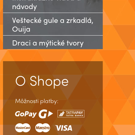
návody
Veštecké gule a zrkadlá,
Ouija
Draci a mýtické tvory
O Shope
Môžnosti platby: