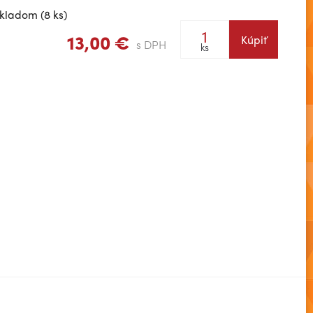
kladom (8 ks)
13,00 €
Kúpiť
s DPH
ks