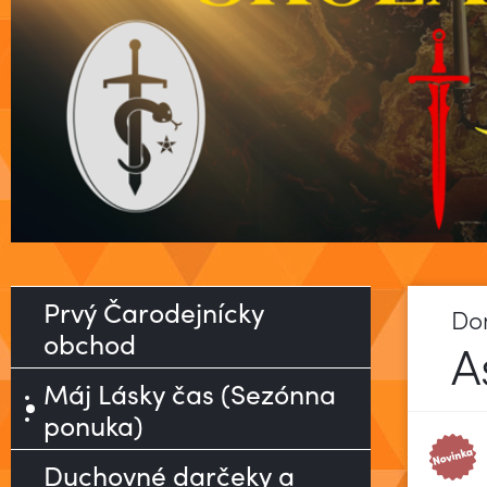
Prvý Čarodejnícky
Do
obchod
A
Máj Lásky čas (Sezónna
ponuka)
Duchovné darčeky a