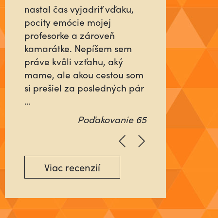
človeka, ktorý sa pre vás do
niečoho vloží tak, ako keby
šlo o jeho najbližších alebo
o neho samého? Ktorý
nebude rátať čas, ani
energiu minutú vo váš
prospech, ale pôjde na …
Poďakovanie 64
Viac recenzií