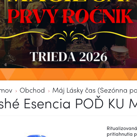
mov
Obchod
Máj Lásky čas (Sezónna p
shé Esencia POĎ KU 
Ritualizovan
pritiahnutia 