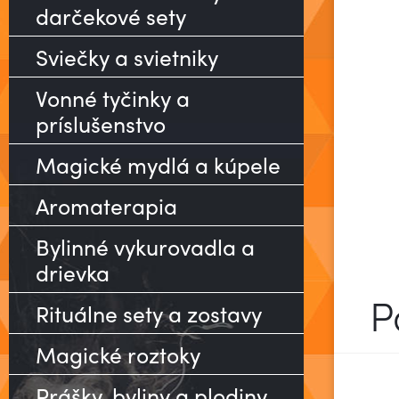
darčekové sety
Sviečky a svietniky
Vonné tyčinky a
príslušenstvo
Magické mydlá a kúpele
Aromaterapia
Bylinné vykurovadla a
drievka
P
Rituálne sety a zostavy
Magické roztoky
Prášky, byliny a plodiny