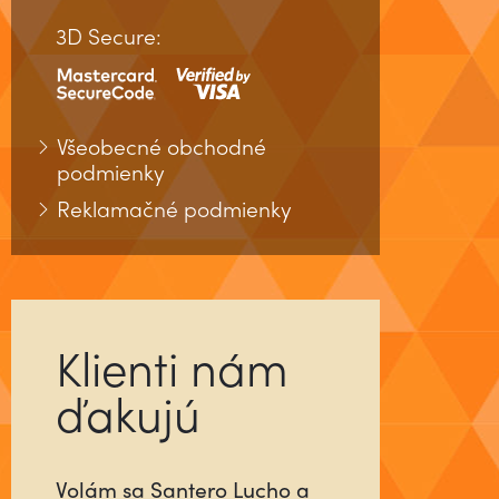
3D Secure:
Všeobecné obchodné
podmienky
Reklamačné podmienky
Klienti nám
ďakujú
Už ste niekedy stretli