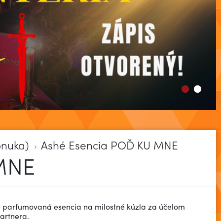
onuka)
Ashé Esencia POĎ KU MNE
MNE
á parfumovaná esencia na milostné kúzla za účelom
partnera.