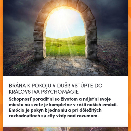
BRÁNA K POKOJU V DUŠI! VSTÚPTE DO
KRÁĽOVSTVA PSYCHOMÁGIE
Schopnosť poradiť si so životom a nájsť si svoje
miesto na svete je kompletne v réžii našich emócii.
Emócia je pokyn k jednaniu a pri dôležitých
Čítať viac
rozhodnutiach sú city vždy nad rozumom.