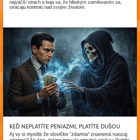
najväčší strach a boja sa, že hlbokým zamilovaním sa,
strácajú kontrolu nad svojím životom.
Čítať viac
KEĎ NEPLATÍTE PENIAZMI, PLATÍTE DUŠOU
Aj vy si myslíte že slovíčko "zdarma“ znamená naozaj