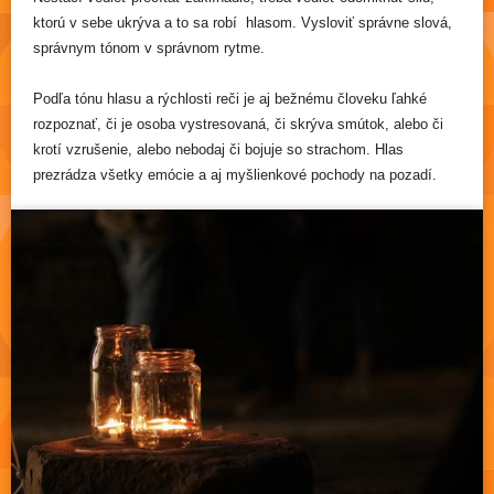
ktorú v sebe ukrýva a to sa robí hlasom. Vysloviť správne slová,
správnym tónom v správnom rytme.
Podľa tónu hlasu a rýchlosti reči je aj bežnému človeku ľahké
rozpoznať, či je osoba vystresovaná, či skrýva smútok, alebo či
krotí vzrušenie, alebo nebodaj či bojuje so strachom. Hlas
Čítať viac
prezrádza všetky emócie a aj myšlienkové pochody na pozadí.