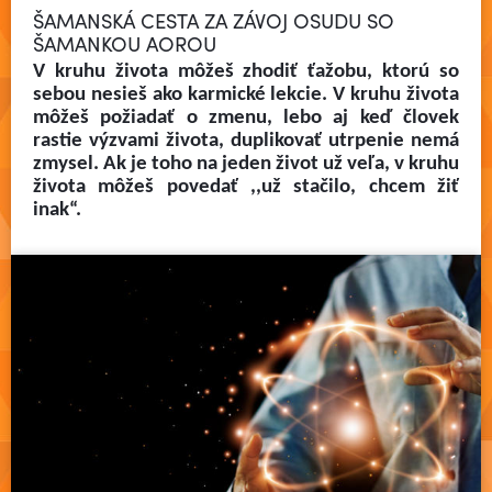
ŠAMANSKÁ CESTA ZA ZÁVOJ OSUDU SO
ŠAMANKOU AOROU
V kruhu života môžeš zhodiť ťažobu, ktorú so
sebou nesieš ako karmické lekcie. V kruhu života
môžeš požiadať o zmenu, lebo aj keď človek
rastie výzvami života, duplikovať utrpenie nemá
zmysel. Ak je toho na jeden život už veľa, v kruhu
života môžeš povedať ,,už stačilo, chcem žiť
Čítať viac
inak“.