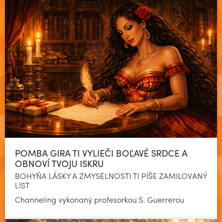
POMBA GIRA TI VYLIEČI BOĽAVÉ SRDCE A
OBNOVÍ TVOJU ISKRU
BOHYŇA LÁSKY A ZMYSELNOSTI TI PÍŠE ZAMILOVANÝ
LIST
Čítať viac
Channeling vykonaný profesorkou S. Guerrerou