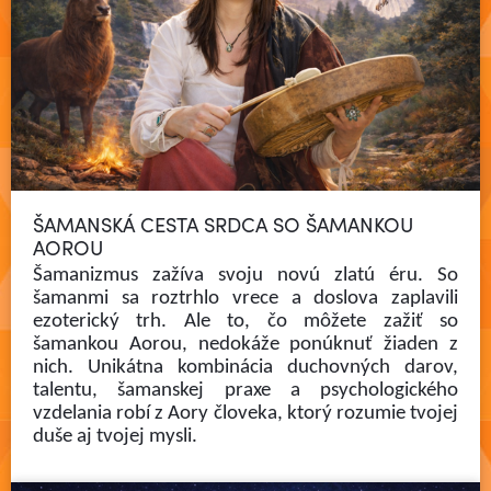
ŠAMANSKÁ CESTA SRDCA SO ŠAMANKOU
AOROU
Šamanizmus zažíva svoju novú zlatú éru. So
šamanmi sa roztrhlo vrece a doslova zaplavili
ezoterický trh. Ale to, čo môžete zažiť so
šamankou Aorou, nedokáže ponúknuť žiaden z
nich. Unikátna kombinácia duchovných darov,
talentu, šamanskej praxe a psychologického
vzdelania robí z Aory človeka, ktorý rozumie tvojej
Čítať viac
duše aj tvojej mysli.