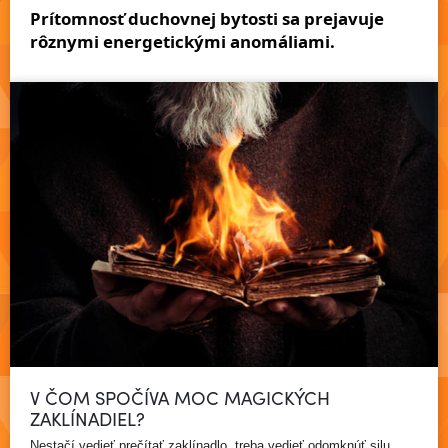
Prítomnosť duchovnej bytosti sa prejavuje
Čítať viac
rôznymi energetickými anomáliami.
V ČOM SPOČÍVA MOC MAGICKÝCH
ZAKLÍNADIEL?
Nestačí vedieť prečítať zaklínadlo, treba vedieť odomknúť silu,