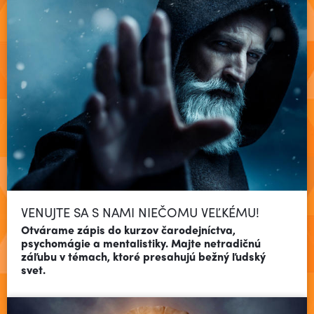
VENUJTE SA S NAMI NIEČOMU VEĽKÉMU!
Otvárame zápis do kurzov čarodejníctva,
psychomágie a mentalistiky. Majte netradičnú
záľubu v témach, ktoré presahujú bežný ľudský
Čítať viac
svet.