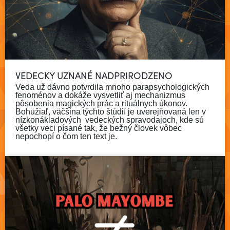
VEDECKY UZNANÉ NADPRIRODZENO
Veda už dávno potvrdila mnoho parapsychologických
fenoménov a dokáže vysvetliť aj mechanizmus
pôsobenia magických prác a rituálnych úkonov.
Bohužiaľ, väčšina týchto štúdií je uverejňovaná len v
nízkonákladových vedeckých spravodajoch, kde sú
všetky veci písané tak, že bežný človek vôbec
Čítať viac
nepochopí o čom ten text je.