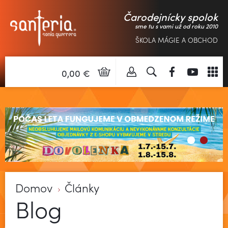
Čarodejnícky spolok
sme tu s vami už od roku 2010
ŠKOLA MÁGIE A OBCHOD
0,00 €
Domov
Články
Blog