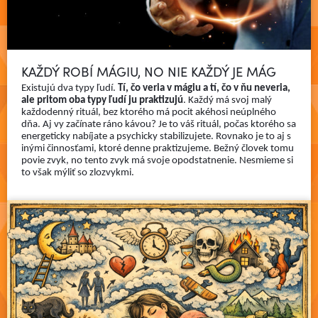
KAŽDÝ ROBÍ MÁGIU, NO NIE KAŽDÝ JE MÁG
Existujú dva typy ľudí.
Tí, čo veria v mágiu a tí, čo v ňu neveria,
ale pritom oba typy ľudí ju praktizujú
. Každý má svoj malý
každodenný rituál, bez ktorého má pocit akéhosi neúplného
dňa. Aj vy začínate ráno kávou? Je to váš rituál, počas ktorého sa
energeticky nabíjate a psychicky stabilizujete. Rovnako je to aj s
inými činnosťami, ktoré denne praktizujeme. Bežný človek tomu
povie zvyk, no tento zvyk má svoje opodstatnenie. Nesmieme si
Čítať viac
to však mýliť so zlozvykmi.