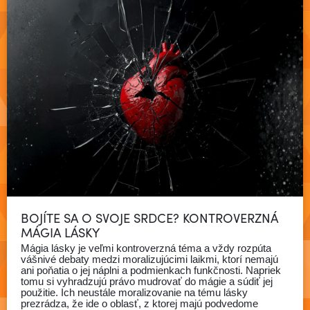
BOJÍTE SA O SVOJE SRDCE? KONTROVERZNÁ
MÁGIA LÁSKY
Mágia lásky je veľmi kontroverzná téma a vždy rozpúta
vášnivé debaty medzi moralizujúcimi laikmi, ktorí nemajú
ani poňatia o jej náplni a podmienkach funkčnosti. Napriek
tomu si vyhradzujú právo mudrovať do mágie a súdiť jej
použitie. Ich neustále moralizovanie na tému lásky
prezrádza, že ide o oblasť, z ktorej majú podvedome