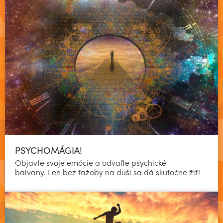
PSYCHOMÁGIA!
Objavte svoje emócie a odvaľte psychické
Čítať viac
balvany. Len bez ťažoby na duši sa dá skutočne žiť!