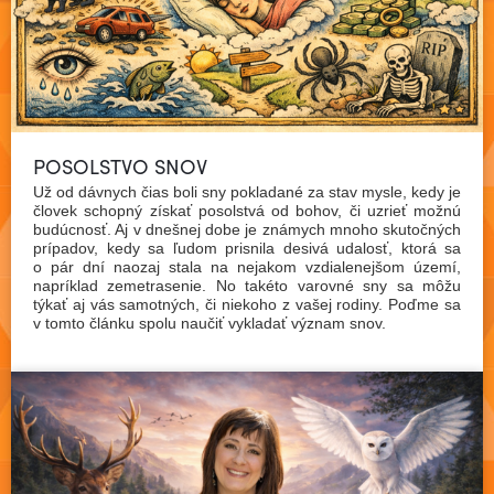
POSOLSTVO SNOV
Už od dávnych čias boli sny pokladané za stav mysle, kedy je
človek schopný získať posolstvá od bohov, či uzrieť možnú
budúcnosť. Aj v dnešnej dobe je známych mnoho skutočných
prípadov, kedy sa ľudom prisnila desivá udalosť, ktorá sa
o pár dní naozaj stala na nejakom vzdialenejšom území,
napríklad zemetrasenie. No takéto varovné sny sa môžu
týkať aj vás samotných, či niekoho z vašej rodiny. Poďme sa
Čítať viac
v tomto článku spolu naučiť vykladať význam snov.