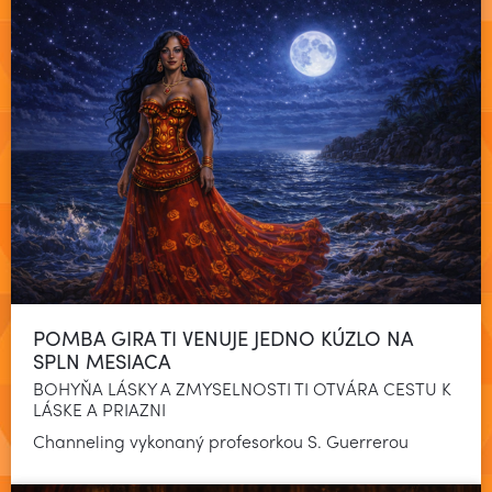
POMBA GIRA TI VENUJE JEDNO KÚZLO NA
SPLN MESIACA
BOHYŇA LÁSKY A ZMYSELNOSTI TI OTVÁRA CESTU K
LÁSKE A PRIAZNI
Čítať viac
Channeling vykonaný profesorkou S. Guerrerou