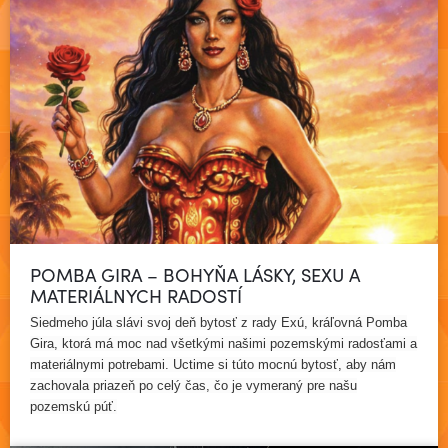
POMBA GIRA – BOHYŇA LÁSKY, SEXU A
MATERIÁLNYCH RADOSTÍ
Siedmeho júla slávi svoj deň bytosť z rady Exú, kráľovná Pomba
Gira, ktorá má moc nad všetkými našimi pozemskými radosťami a
materiálnymi potrebami. Uctime si túto mocnú bytosť, aby nám
zachovala priazeň po celý čas, čo je vymeraný pre našu
Čítať viac
pozemskú púť.