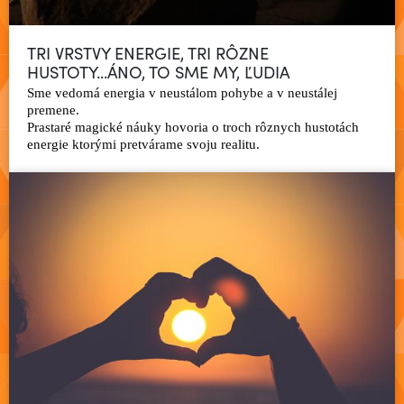
TRI VRSTVY ENERGIE, TRI RÔZNE
HUSTOTY...ÁNO, TO SME MY, ĽUDIA
Sme vedomá energia v neustálom pohybe a v neustálej
premene.
Prastaré magické náuky hovoria o troch rôznych hustotách
Čítať viac
energie ktorými pretvárame svoju realitu.