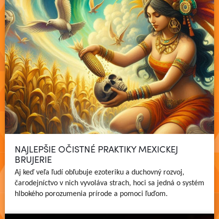
NAJLEPŠIE OČISTNÉ PRAKTIKY MEXICKEJ
BRUJERIE
Aj keď veľa ľudí obľubuje ezoteriku a duchovný rozvoj,
čarodejníctvo v nich vyvoláva strach, hoci sa jedná o systém
Čítať viac
hlbokého porozumenia prírode a pomoci ľuďom.