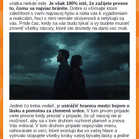
vrátka niekde inde.
Je však 100% isté, že zažijete presne
to, čomu sa najviac bránite.
Dobre si všímajte ktoré
záležitosti s vami najviacej hýbu a nútia vás k vyjadreniam
a reakciám, hoci s nimi nemáte skúsenosti a netýkajú sa
vás. Príde čas, kedy sa vás budú týkať a vy budete musieť
zmeniť všetky názory, ktoré ste dovtedy na danú vec mali.
Jediné čo treba vedieť, je
ustrážiť hranicu medzi bojom o
lásku a pomstou za zlomené srdce.
V tom prvom prípade
viete presne kedy prestať v prípade, že už naozaj nie je
možnosť, aby sa v tom druhom rozhorel plameň a znova
Vás miloval. V tom druhom prípade nepoznáte mieru,
nahovárate si veci, ktoré existujú iba vo vašej hlave a
vytrvalo stopujete všetky kroky vašej bývalej lásky a jediné