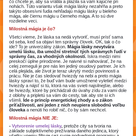
čo chcete je, aby sa vrátila a plazila sa vám kajúcne pri
nohách. Túto variantu však mágia lásky nezahŕňa a preto
takýto obsesívni ľudia nehľadajú mágiu lásky u bieleho
mága, ale čiernu mágiu u čierneho mága. A to sú dve
rozdielne veci.
Milostná mágia je čo?
Všetci vieme, že láska sa nedá vytvoriť, musí prísť sama
od seba, keď sa objaví ten správny človek. OK, tak o čo
ide? To je univerzálny zákon.
Mágia lásky nevytvára
umelú lásku, iba umožní stretnúť tých správnych ľudí v
správny čas, za vhodných okolností.
Iskra medzi nimi
preskočí úplne prirodzene. Je naivné si nahovárať, že na
celej zemeguli je pre nás len jediný osudový partner. Je ich
celá plejáda, ale život je teraz ukrytý medzi povinnosti a
prácu. Nie je čas sledovať hviezdy na nebi a preto mágia
lásky spraví to, že buď vám bude umožnené vyletieť medzi
hviezdy a nájsť si tú, ktorá na vás svieti najsilnejšie, alebo
tie hviezdy, ktoré by prichádzali do úvahy zídu za vami dole
z oblohy a pripletú sa vám do cesty, tak aby ste si ich
všimli.
Ide o princíp energetickej zhody a o zákon
príťažlivosti, ani jeden z nich neupiera slobodnú voľbu
človeka
a nenúti ho robiť nič, čo by sám nechcel.
Milostná mágia NIE JE:
-
Vytvorenie umelej lásky
,
pretože city sa tvoria na
základe subjektívneho prežívania daného jedinca, ktorý
všetky vnemy filtruje cez svoje podvedomé programy a