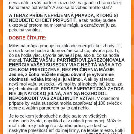
nenazdáte a váš partner zrazu leží na gauči o bránu ďalej.
Koho teraz potrestať? A ako sa to vôbec mohlo stať?
A TERAZ PRÍDE NEPRÍJEMNÁ PRAVDA, KTORÚ SI
NEBUDETE CHCIEŤ PRIPUSTIŤ,
a tak radšej budete
ukazovať prstom na milostnú mágiu a označovať ju za
pekelný vynález.
DOBRE ČÍTAJTE:
Milostná mágia pracuje na základe energetickej zhody. Tí,
čo sa k sebe hodia a dobrovoľne sa chcú, utvoria pár. Tí,
čo sa hodia viac, utvoria pevnejší pár, ako tí, čo sa hodia
menej.
TAKŽE VÁŠMU PARTNEROVI ZAREZONOVALA
ENERGIA VAŠEJ SUSEDKY VIAC NEŽ TÁ VAŠA A TO
CELKOM PRIRODZENE, BEZ PRIČINENIA MÁGIE
.
Jediné, z čoho môžete mágiu obviniť je vytvorenie
okolnosti, vďaka ktorej si ju všimol.
A ak by si teraz
nevšimol vašu susedku, všimol by si inokedy inú ženu, za
iných okolností.
PROSTE VAŠA ENERGETICKÁ ZHODA
NIE JE NATOĽKO SILNÁ, ABY SA ROZHODOL
NEPOŠKODIŤ VÁŠ ZABEHNUTÝ VZŤAH.
V opačnom
prípade by vaša susedka mohla zapaľovať aj 100 sviečok
denne a vaším partnerom by to ani nehlo.
Je to celkom jednoduché a deje sa to vo všetkých
oblastiach života, napríklad aj v oblasti pracovnej. Môžete
mať celé roky pokojnú a stabilnú prácu, ale keď sa
naskytne príležitosť ísť do inej firmy, na lepšie miesto, koľkí