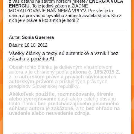
z vás ostanú na starom horšom mieste?
ENERGIA VOLÁ
ENERGIU.
To je jediný zákon a ŽIADNE
MORALIZOVANIE NAŇ NEMÁ VPLYV. Pre vás je to
šanca a pre vášho bývalého zamestnávateľa strata. Kto z
nich je v práve a kto z nich je horší?
Autor:
Sonia Guerrera
Dátum: 18.10. 2012
Všetky články a texty sú autentické a vznikli bez
zásahu a použitia AI.
Obsah tohto článku je duševným vlastníctvom
autora a je chránený podľa
zákona č. 185/2015 Z.
z. o autorskom práve a právach súvisiacich s
autorským právom
a príslušných právnych
predpisov Slovenskej republiky.
Akékoľvek použitie, rozmnožovanie, šírenie
alebo zverejňovanie
časti alebo celého obsahu
tohto článku
bez predchádzajúceho písomného
súhlasu autora
je
zakázané
, a to
bez ohľadu na
uvedenie alebo neuvedenie zdroja
.
ŠKOLA MÁGIE, SKUTOČNÁ MÁGIA, OZAJSTNÁ MÁGIA FUNGUJE,
AKO ROBIŤ MÁGIU, ČARODEJNÍCTVO, MÁGIA A RITUÁLY