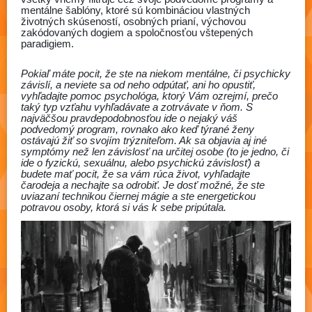
mentálne šablóny, ktoré sú kombináciou vlastných
životných skúseností, osobných prianí, výchovou
zakódovaných dogiem a spoločnosťou vštepených
paradigiem.
Pokiaľ máte pocit, že ste na niekom mentálne, či psychicky
závislí, a neviete sa od neho odpútať, ani ho opustiť,
vyhľadajte pomoc psychológa, ktorý Vám ozrejmí, prečo
taký typ vzťahu vyhľadávate a zotrvávate v ňom. S
najväčšou pravdepodobnosťou ide o nejaký váš
podvedomý program, rovnako ako keď týrané ženy
ostávajú žiť so svojím trýzniteľom. Ak sa objavia aj iné
symptómy než len závislosť na určitej osobe (to je jedno, či
ide o fyzickú, sexuálnu, alebo psychickú závislosť) a
budete mať pocit, že sa vám rúca život, vyhľadajte
čarodeja a nechajte sa odrobiť. Je dosť možné, že ste
uviazaní technikou čiernej mágie a ste energetickou
potravou osoby, ktorá si vás k sebe pripútala.