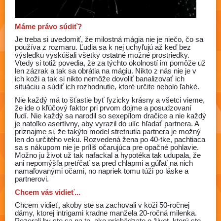
Máme právo súdiť?
Je treba si uvedomiť, že milostná mágia nie je niečo, čo sa
používa z rozmaru. Ľudia sa k nej uchyľujú až keď bez
výsledku vyskúšali všetky ostatné možné prostriedky.
Vtedy si totiž povedia, že za týchto okolností im pomôže už
len zázrak a tak sa obrátia na mágiu. Nikto z nás nie je v
ich koži a tak si nikto nemôže dovoliť banalizovať ich
situáciu a súdiť ich rozhodnutie, ktoré určite nebolo ľahké.
Nie každý má to šťastie byť fyzicky krásny a všetci vieme,
že ide o kľúčový faktor pri prvom dojme a posudzovaní
ľudí. Nie každý sa narodil so sexepílom dračice a nie každý
je natoľko asertívny, aby vyrazil do ulíc hľadať partnera. A
priznajme si, že takýto model stretnutia partnera je možný
len do určitého veku. Rozvedená žena po 40-tke, pachtiaca
sa s nákupom nie je príliš očarujúca pre opačné pohlavie.
Možno ju život už tak nafackal a hypotéka tak udupala, že
ani nepomýšľa pretŕčať sa pred chlapmi a gúľať na nich
namaľovanými očami, no napriek tomu túži po láske a
partnerovi.
Chcem vás vidieť...
Chcem vidieť, akoby ste sa zachovali v koži 50-ročnej
dámy, ktorej intrigami kradne manžela 20-ročná milenka.
Pozerali by ste sa na to, ako prichádzate o život, ktorý ste