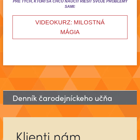
PRE TÝCH, KTORÍ SA CHCÚ NAUČIŤ RIEŠIT SVOJE PROBLÉMY
SAMI:
VIDEOKURZ: MILOSTNÁ
MÁGIA
Denník čarodejníckeho učňa
Klienti nám