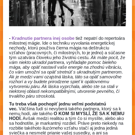
-
Kradnutie partnera inej osobe
tiež nepatrí do repertoára
milostnej mágie. Ide o techniku vyvolania energetickej
nezhody, ktorú používa čierna mágia na deštrukciu
vzťahov (pracovných, či milostných, to je jedno) a súčasne
tým uzatvára človeku jeho životnú cestu.
Ak máte pocit, že
vám niekto ukradol partnera, vyhľadajte pomoc bieleho
mága, aby opäť nastavil vaše energie na zhodnú vibráciu,
čo vám umožní sa opäť stretnúť s ukradnutým partnerom.
Ak je medzi vami ozajstná láska, táto sa opäť samovoľne
rozhorí a vy budete prirodzene spieť k opätovnému
vytvoreniu páru. Ak láska vyprchala, alebo ste sa stali v
niektorej oblasti nekompatibilnými, utvorenie pevného, či
trvalého páru stroskotá.
Tu treba však pochopiť jednu veľmi podstatnú
vec.
Väčšina ľudí si nevyberá takého partnera, ktorý sa k
nemu hodí, ale takého
O KOM SI MYSLÍ, ŽE SA K NEMU
HODÍ.
Avšak medzi realitou a tým čo si myslíte, alebo ako
sa hodnotíte, je markantný rozdiel. Práve preto niekedy na
rozbitie takéhoto iluzórneho vzťahu stačí aj jedna jediná
sviečka a nesmelé prianie vašej susedky, a ani sa