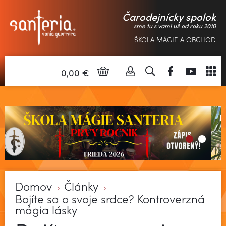
Čarodejnícky spolok
sme tu s vami už od roku 2010
ŠKOLA MÁGIE A OBCHOD
0,00 €
Domov
Články
Bojíte sa o svoje srdce? Kontroverzná
mágia lásky