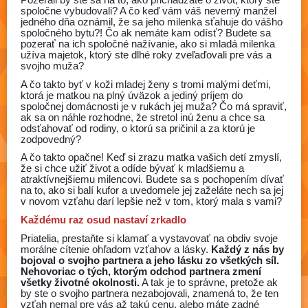
spoločne vybudovali? A čo keď vám váš neverný manžel
jedného dňa oznámil, že sa jeho milenka sťahuje do vášho
spoločného bytu?! Čo ak nemáte kam odísť? Budete sa
pozerať na ich spoločné nažívanie, ako si mladá milenka
užíva majetok, ktorý ste dlhé roky zveľaďovali pre vás a
svojho muža?
A čo takto byť v koži mladej ženy s tromi malými deťmi,
ktorá je matkou na plný úväzok a jediný príjem do
spoločnej domácnosti je v rukách jej muža? Čo má spraviť,
ak sa on náhle rozhodne, že stretol inú ženu a chce sa
odsťahovať od rodiny, o ktorú sa pričinil a za ktorú je
zodpovedný?
A čo takto opačne! Keď si zrazu matka vašich detí zmyslí,
že si chce užiť život a odíde bývať k mladšiemu a
atraktívnejšiemu milencovi. Budete sa s pochopením dívať
na to, ako si balí kufor a uvedomele jej zaželáte nech sa jej
v novom vzťahu darí lepšie než v tom, ktorý mala s vami?
Každému raz osud nastaví zrkadlo
Priatelia, prestaňte si klamať a vystavovať na obdiv svoje
morálne cítenie ohľadom vzťahov a lásky.
Každý z nás by
bojoval o svojho partnera a jeho lásku zo všetkých síl.
Nehovoriac o tých, ktorým odchod partnera zmení
všetky životné okolnosti.
A tak je to správne, pretože ak
by ste o svojho partnera nezabojovali, znamená to, že ten
vzťah nemal pre vás až takú cenu, alebo máte zadné