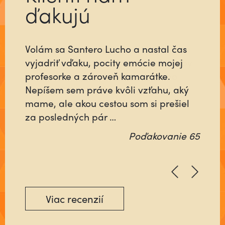
ďakujú
Už ste niekedy stretli človeka, ktorý sa
pre vás do niečoho vloží tak, ako keby
šlo o jeho najbližších alebo o neho
samého? Ktorý nebude rátať čas, ani
energiu minutú vo váš prospech, ale
pôjde na …
Poďakovanie 64
Viac recenzií