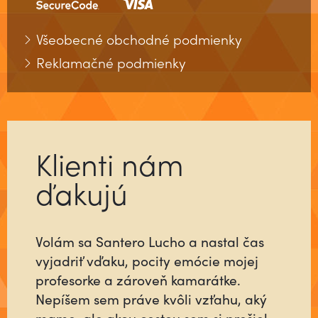
Všeobecné obchodné podmienky
Reklamačné podmienky
Klienti nám
ďakujú
Volám sa Santero Lucho a nastal čas
Už ste niekedy stretli človeka, ktorý sa
vyjadriť vďaku, pocity emócie mojej
pre vás do niečoho vloží tak, ako keby
profesorke a zároveň kamarátke.
šlo o jeho najbližších alebo o neho
Nepíšem sem práve kvôli vzťahu, aký
samého? Ktorý nebude rátať čas, ani
mame, ale akou cestou som si prešiel
energiu minutú vo váš prospech, ale