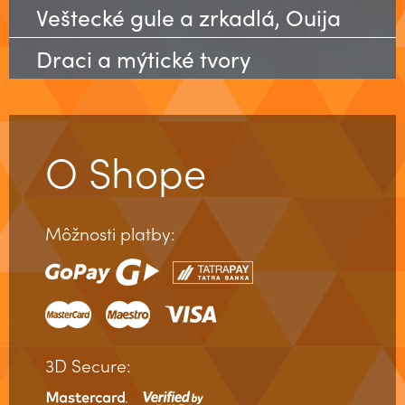
Veštecké gule a zrkadlá, Ouija
Draci a mýtické tvory
O Shope
Môžnosti platby:
3D Secure: