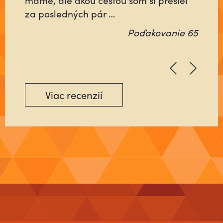
za posledných pár …
pôjde na …
Poďakovanie 65
Poďakovanie 64
Viac recenzií