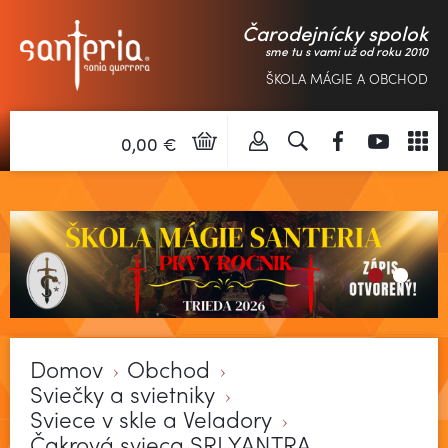
Čarodejnícky spolok
sme tu s vami už od roku 2010
ŠKOLA MÁGIE A OBCHOD
0,00 €
Domov
Obchod
Sviečky a svietniky
Sviece v skle a Veladory
Čakrová svieca SRI YANTRA