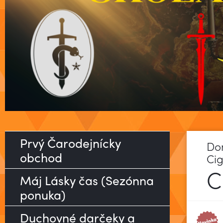
Prvý Čarodejnícky
Do
obchod
Cig
C
Máj Lásky čas (Sezónna
ponuka)
Duchovné darčeky a