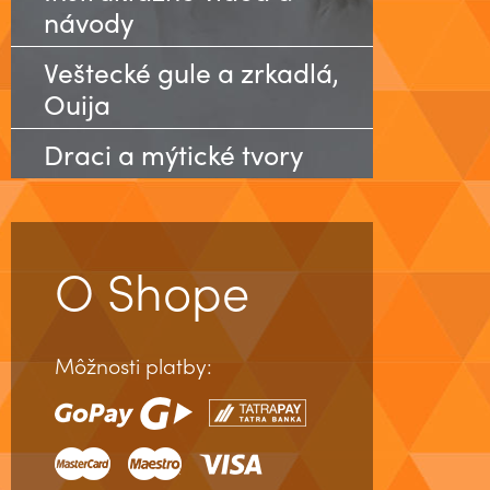
návody
Veštecké gule a zrkadlá,
Ouija
Draci a mýtické tvory
O Shope
Môžnosti platby: