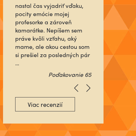
človeka, ktorý sa pre vás do
niečoho vloží tak, ako keby
šlo o jeho najbližších alebo
o neho samého? Ktorý
nebude rátať čas, ani
energiu minutú vo váš
prospech, ale pôjde na …
Poďakovanie 64
Viac recenzií