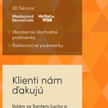
3D Secure:
Všeobecné obchodné
podmienky
Reklamačné podmienky
Klienti nám
ďakujú
Už ste niekedy stretli