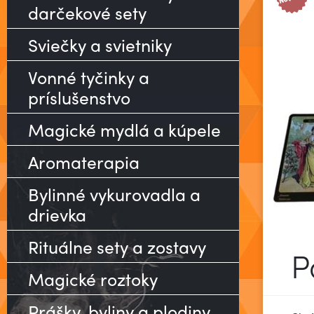
darčekové sety
Sviečky a svietniky
Vonné tyčinky a
príslušenstvo
Magické mydlá a kúpele
Aromaterapia
Bylinné vykurovadla a
drievka
Rituálne sety a zostavy
P
Magické roztoky
Prášky, byliny a plodiny