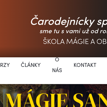
Čarodejnícky s
sme tu s vami už od ro
ŠKOLA MÁGIE A O
O
RZY
ČLÁNKY
KONTAKT
NÁS