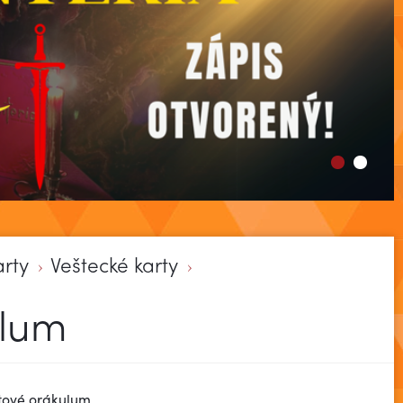
arty
Veštecké karty
ulum
tové orákulum