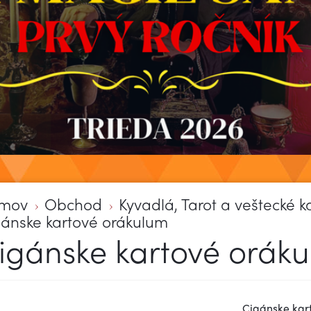
mov
Obchod
Kyvadlá, Tarot a veštecké k
ánske kartové orákulum
igánske kartové orák
Cigánske kar