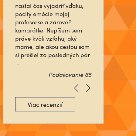
človeka, ktorý sa pre vás do
niečoho vloží tak, ako keby
šlo o jeho najbližších alebo
o neho samého? Ktorý
nebude rátať čas, ani
energiu minutú vo váš
prospech, ale pôjde na …
Poďakovanie 64
Viac recenzií