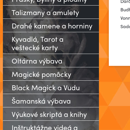
Darč
Budh
Talizmany a amulety
Vonn
Drahé kamene a horniny
Sada
Kyvadlá, Tarot a
veštecké karty
Oltárna výbava
Magické pomôcky
Black Magick a Vudu
Šamanská výbava
Výukové skriptá a knihy
Inštruktážne videá a