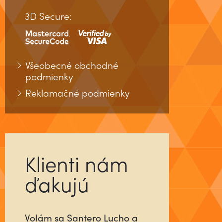
3D Secure:
Všeobecné obchodné
podmienky
Reklamačné podmienky
Klienti nám
ďakujú
Už ste niekedy stretli