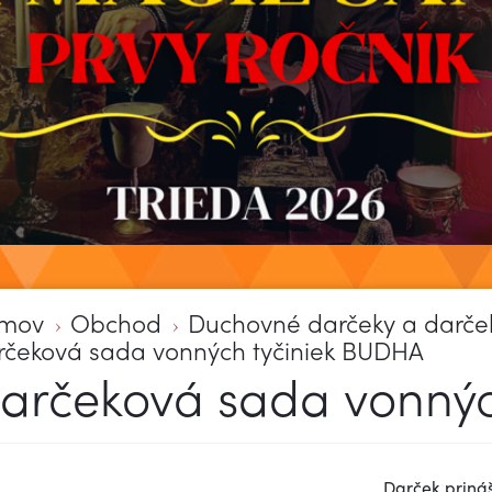
mov
Obchod
Duchovné darčeky a darče
rčeková sada vonných tyčiniek BUDHA
arčeková sada vonnýc
Darček priná