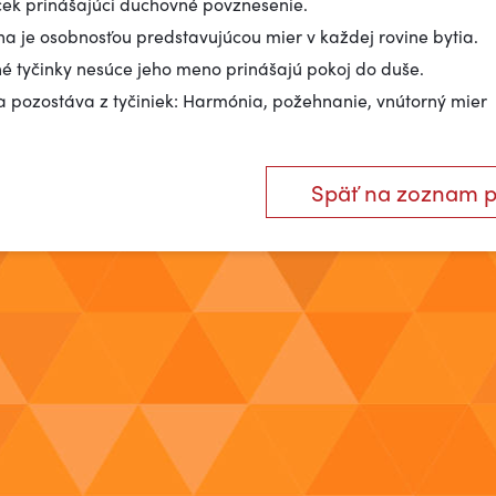
ek prinášajúci duchovné povznesenie.
a je osobnosťou predstavujúcou mier v každej rovine bytia.
é tyčinky nesúce jeho meno prinášajú pokoj do duše.
 pozostáva z tyčiniek: Harmónia, požehnanie, vnútorný mier
Späť na zoznam 