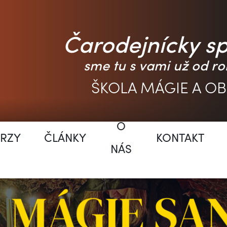
Čarodejnícky s
sme tu s vami už od ro
ŠKOLA MÁGIE A O
O
RZY
ČLÁNKY
KONTAKT
NÁS