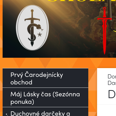
Prvý Čarodejnícky
Do
obchod
Da
D
Máj Lásky čas (Sezónna
ponuka)
Duchovné darčeky a