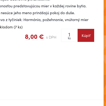
nosťou predstavujúcou mier v každej rovine bytia.
y nesúce jeho meno prinášajú pokoj do duše.
va z tyčiniek: Harmónia, požehnanie, vnútorný mier
kladom (7 ks)
8,00 €
Kúpiť
s DPH
ks