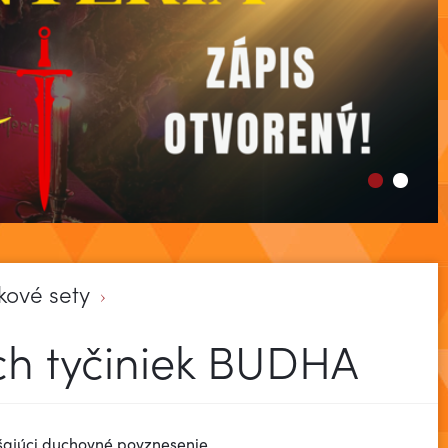
kové sety
h tyčiniek BUDHA
šajúci duchovné povznesenie.