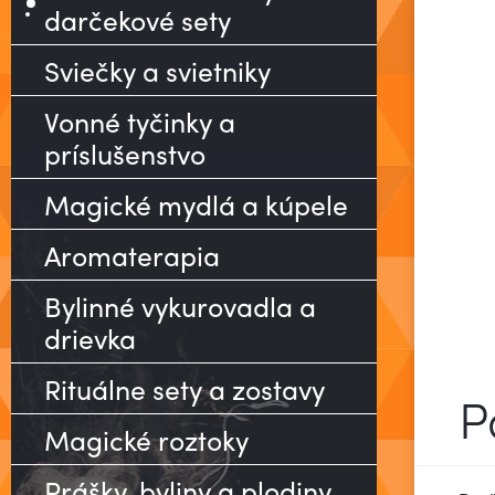
darčekové sety
Sviečky a svietniky
Vonné tyčinky a
príslušenstvo
Magické mydlá a kúpele
Aromaterapia
Bylinné vykurovadla a
drievka
Rituálne sety a zostavy
P
Magické roztoky
Prášky, byliny a plodiny