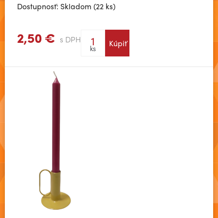
Dostupnosť: Skladom (22 ks)
2,50 €
s DPH
Kúpiť
Zobraziť viac
ks