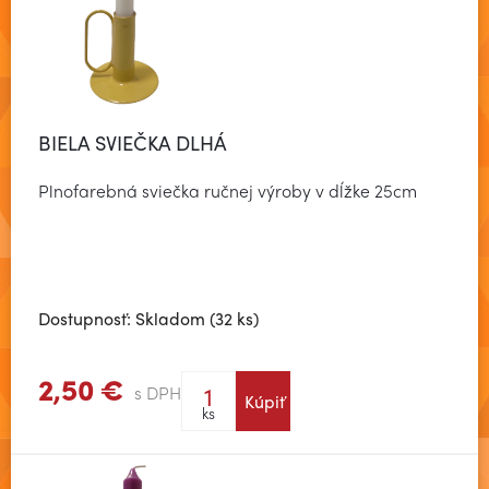
BIELA SVIEČKA DLHÁ
Plnofarebná sviečka ručnej výroby v dĺžke 25cm
Dostupnosť: Skladom (32 ks)
2,50 €
s DPH
Kúpiť
Zobraziť viac
ks