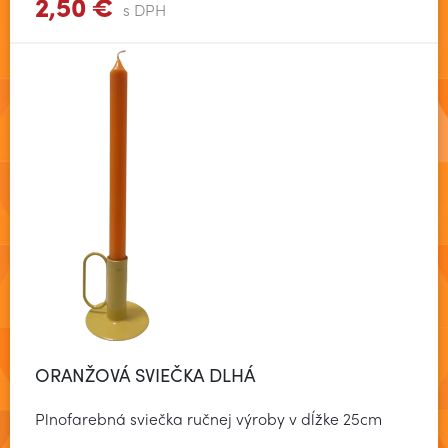
2,50 €
Zobraziť viac
s DPH
ORANŽOVÁ SVIEČKA DLHÁ
Plnofarebná sviečka ručnej výroby v dĺžke 25cm