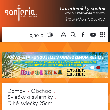
Čarodejnícky spolok
sme tu s vami už od roku 2010
ŠKOLA MÁGIE A OBCHOD
0,00 €
Domov
Obchod
Sviečky a svietniky
Dlhé sviečky 25cm