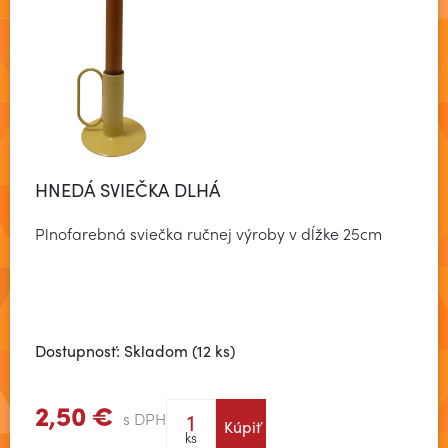
HNEDÁ SVIEČKA DLHÁ
Plnofarebná sviečka ručnej výroby v dĺžke 25cm
Dostupnosť: Skladom (12 ks)
2,50 €
s DPH
Kúpiť
Zobraziť viac
ks