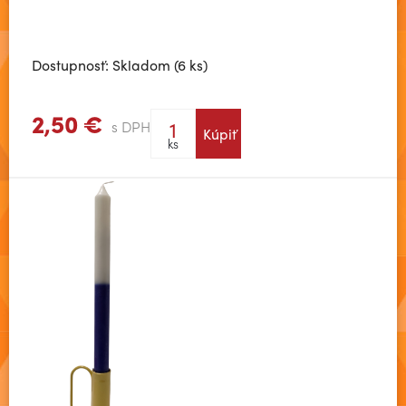
Dostupnosť: Skladom (6 ks)
2,50 €
s DPH
Kúpiť
Zobraziť viac
ks