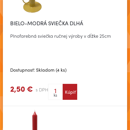
BIELO-MODRÁ SVIEČKA DLHÁ
Plnofarebná sviečka ručnej výroby v dĺžke 25cm
Dostupnosť: Skladom (4 ks)
2,50 €
s DPH
Kúpiť
Zobraziť viac
ks