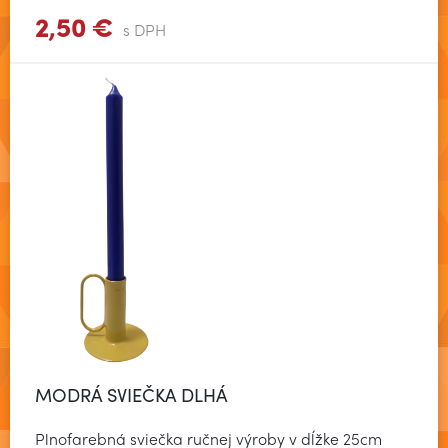
2,50 €
Zobraziť viac
s DPH
MODRÁ SVIEČKA DLHÁ
Plnofarebná sviečka ručnej výroby v dĺžke 25cm