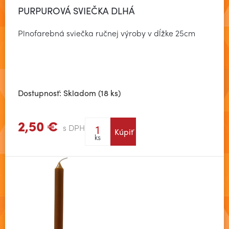
PURPUROVÁ SVIEČKA DLHÁ
Plnofarebná sviečka ručnej výroby v dĺžke 25cm
Dostupnosť: Skladom (18 ks)
2,50 €
s DPH
Kúpiť
Zobraziť viac
ks