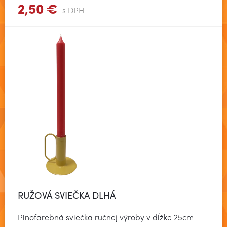
2,50 €
Zobraziť viac
s DPH
RUŽOVÁ SVIEČKA DLHÁ
Plnofarebná sviečka ručnej výroby v dĺžke 25cm