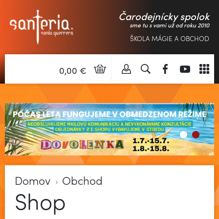
Čarodejnícky spolok
sme tu s vami už od roku 2010
ŠKOLA MÁGIE A OBCHOD
0,00 €
Domov
Obchod
Shop