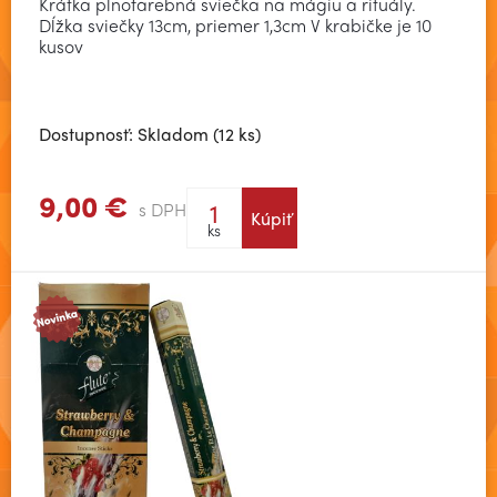
Krátka plnofarebná sviečka na mágiu a rituály.
Dĺžka sviečky 13cm, priemer 1,3cm V krabičke je 10
kusov
Dostupnosť: Skladom (12 ks)
9,00 €
s DPH
Kúpiť
Zobraziť viac
ks