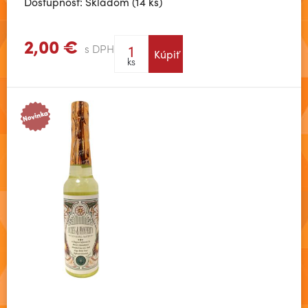
Dostupnosť: Skladom (14 ks)
2,00 €
s DPH
Kúpiť
Zobraziť viac
ks