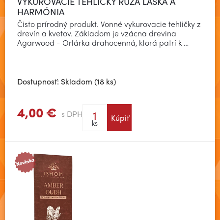
VYKUROVACIE TEHLIČKY RUŽA LÁSKA A
HARMÓNIA
Čisto prírodný produkt. Vonné vykurovacie tehličky z
drevín a kvetov. Základom je vzácna drevina
Agarwood - Orlárka drahocenná, ktorá patrí k …
Dostupnosť: Skladom (18 ks)
4,00 €
s DPH
Kúpiť
Zobraziť viac
ks