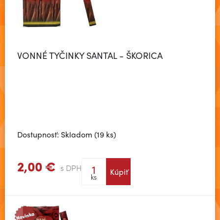
VONNÉ TYČINKY SANTAL - ŠKORICA
Dostupnosť: Skladom (19 ks)
2,00 €
s DPH
Kúpiť
Zobraziť viac
ks