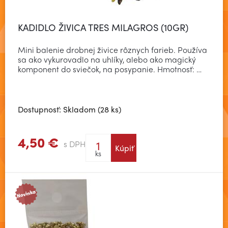
KADIDLO ŽIVICA TRES MILAGROS (10GR)
Mini balenie drobnej živice rôznych farieb. Používa
sa ako vykurovadlo na uhlíky, alebo ako magický
komponent do sviečok, na posypanie. Hmotnosť: …
Dostupnosť: Skladom (28 ks)
4,50 €
s DPH
Kúpiť
Zobraziť viac
ks