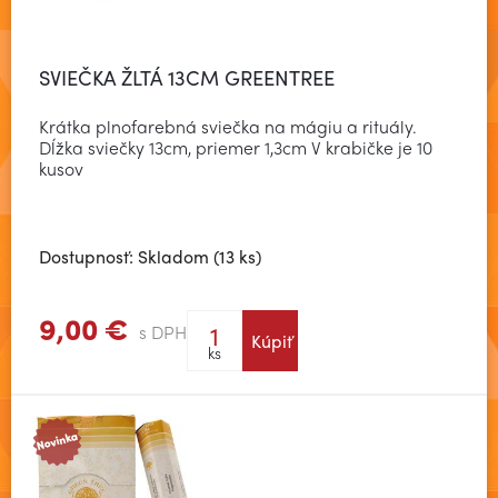
SVIEČKA ŽLTÁ 13CM GREENTREE
Krátka plnofarebná sviečka na mágiu a rituály.
Dĺžka sviečky 13cm, priemer 1,3cm V krabičke je 10
kusov
Dostupnosť: Skladom (13 ks)
9,00 €
s DPH
Kúpiť
Zobraziť viac
ks