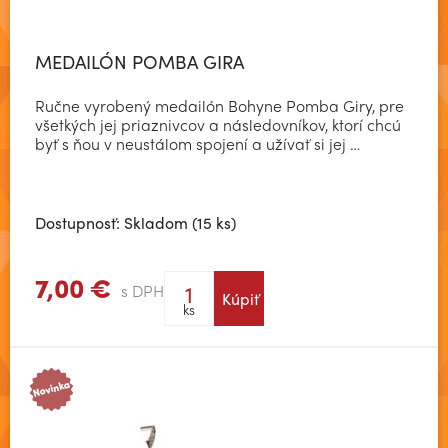
MEDAILÓN POMBA GIRA
Ručne vyrobený medailón Bohyne Pomba Giry, pre
všetkých jej priaznivcov a následovníkov, ktorí chcú
byť s ňou v neustálom spojení a užívať si jej …
Dostupnosť: Skladom (15 ks)
7,00 €
s DPH
Kúpiť
Zobraziť viac
ks