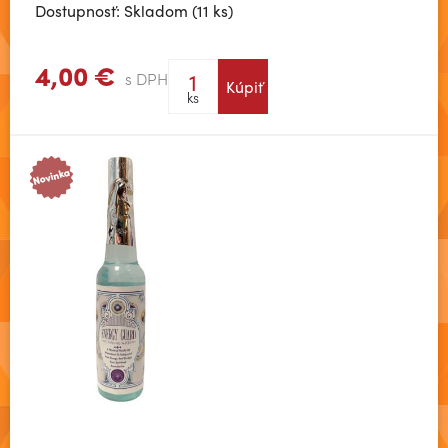
Dostupnosť: Skladom (11 ks)
4,00 €
s DPH
Kúpiť
Zobraziť viac
ks