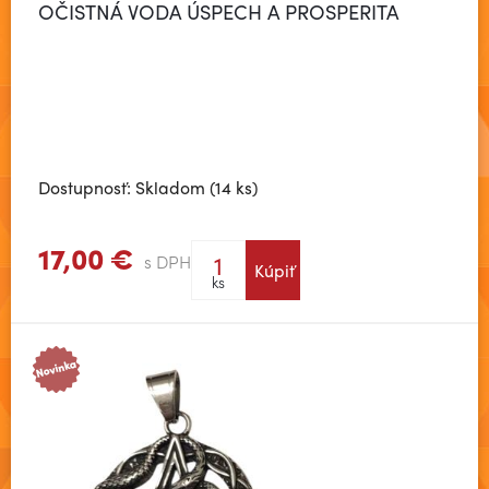
OČISTNÁ VODA ÚSPECH A PROSPERITA
Dostupnosť: Skladom (14 ks)
17,00 €
s DPH
Kúpiť
Zobraziť viac
ks