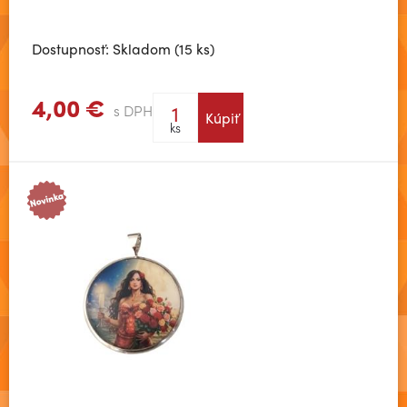
Dostupnosť: Skladom (15 ks)
4,00 €
s DPH
Kúpiť
Zobraziť viac
ks