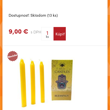
Dostupnosť: Skladom (13 ks)
9,00 €
s DPH
Kúpiť
Zobraziť viac
ks