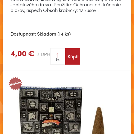
santalového dreva. Použitie: Ochrana, odstránenie
blokov, úspech Obsah krabičky: 12 kusov …
Dostupnosť: Skladom (14 ks)
4,00 €
s DPH
Kúpiť
Zobraziť viac
ks