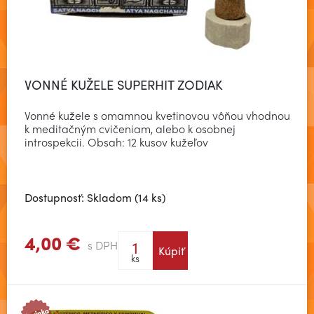
VONNÉ KUŽELE SUPERHIT ZODIAK
Vonné kužele s omamnou kvetinovou vôňou vhodnou
k meditačným cvičeniam, alebo k osobnej
introspekcii. Obsah: 12 kusov kužeľov
Dostupnosť: Skladom (14 ks)
4,00 €
s DPH
Kúpiť
Zobraziť viac
ks