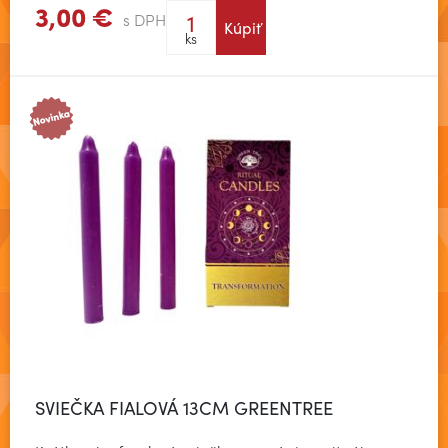
3,00 €
s DPH
Kúpiť
Zobraziť viac
ks
SVIEČKA FIALOVÁ 13CM GREENTREE