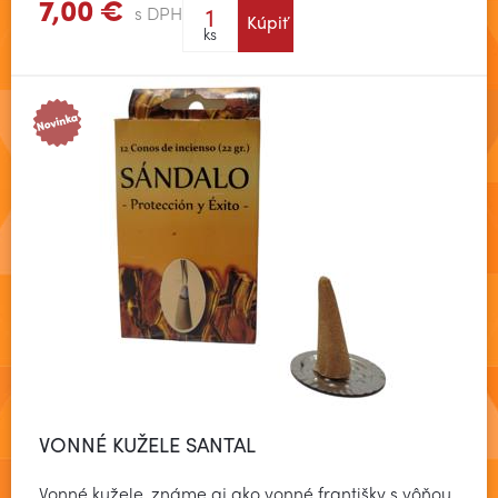
7,00 €
s DPH
Kúpiť
Zobraziť viac
ks
VONNÉ KUŽELE SANTAL
Vonné kužele, známe aj ako vonné františky s vôňou