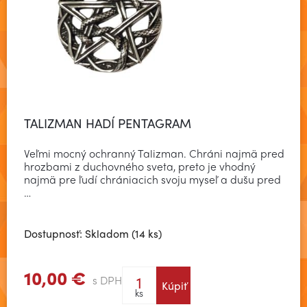
TALIZMAN HADÍ PENTAGRAM
Veľmi mocný ochranný Talizman. Chráni najmä pred
hrozbami z duchovného sveta, preto je vhodný
najmä pre ľudí chrániacich svoju myseľ a dušu pred
…
Dostupnosť: Skladom (14 ks)
10,00 €
s DPH
Kúpiť
Zobraziť viac
ks