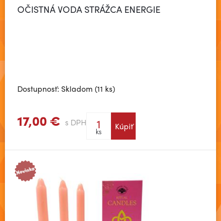
OČISTNÁ VODA STRÁŽCA ENERGIE
Dostupnosť: Skladom (11 ks)
17,00 €
s DPH
Kúpiť
Zobraziť viac
ks