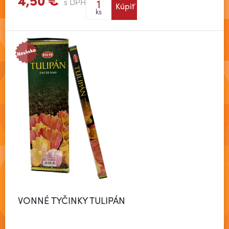
s DPH
Kúpiť
Zobraziť viac
ks
VONNÉ TYČINKY TULIPÁN