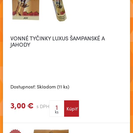
VONNÉ TYČINKY LUXUS ŠAMPANSKÉ A
JAHODY
Dostupnosť: Skladom (11 ks)
3,00 €
s DPH
Kúpiť
Zobraziť viac
ks