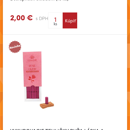
2,00 €
s DPH
Kúpiť
Zobraziť viac
ks