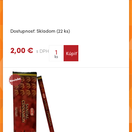
Dostupnosť: Skladom (22 ks)
2,00 €
s DPH
Kúpiť
Zobraziť viac
ks