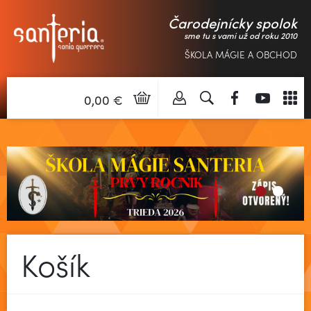
Čarodejnícky spolok
sme tu s vami už od roku 2010
ŠKOLA MÁGIE A OBCHOD
0,00 €
Košík