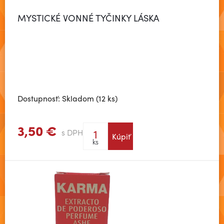
MYSTICKÉ VONNÉ TYČINKY LÁSKA
Dostupnosť: Skladom (12 ks)
3,50 €
s DPH
Kúpiť
Zobraziť viac
ks