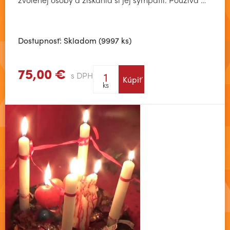
Dostupnosť: Skladom (9997 ks)
75,00 €
s DPH
Kúpiť
Zobraziť viac
ks