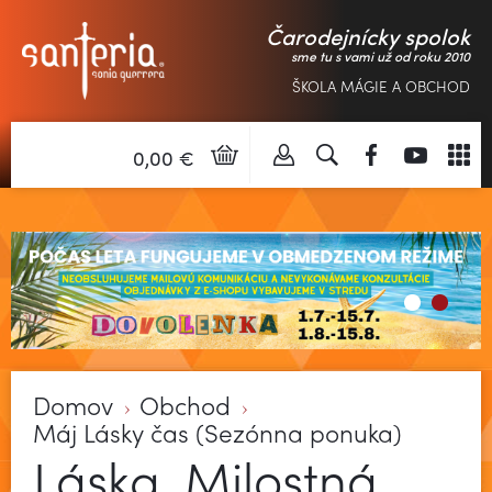
Čarodejnícky spolok
sme tu s vami už od roku 2010
ŠKOLA MÁGIE A OBCHOD
0,00 €
Domov
Obchod
Máj Lásky čas (Sezónna ponuka)
Láska, Milostná