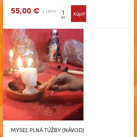
55,00 €
s DPH
Kúpiť
Zobraziť viac
ks
MYSEĽ PLNÁ TÚŽBY (NÁVOD)