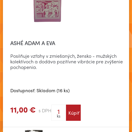
ASHÉ ADAM A EVA
Posilňuje vzťahy v zmiešaných, žensko - mužských
kolektívoch a dodáva pozitívne vibrácie pre zvýšenie
pochopenia.
Dostupnosť: Skladom (16 ks)
11,00 €
s DPH
Kúpiť
Zobraziť viac
ks