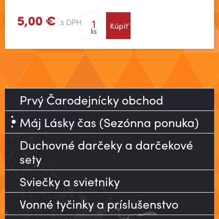
5,00 €
s DPH
Kúpiť
ks
Prvý Čarodejnícky obchod
Máj Lásky čas (Sezónna ponuka)
Duchovné darčeky a darčekové
sety
Sviečky a svietniky
Vonné tyčinky a príslušenstvo