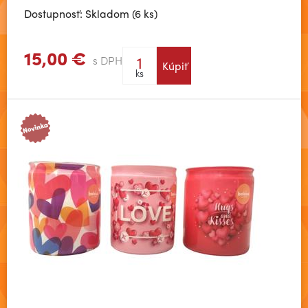
Dostupnosť: Skladom (6 ks)
15,00 €
s DPH
Kúpiť
Zobraziť viac
ks