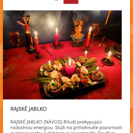
RAJSKÉ JABLKO
RAJSKÉ JABLKO (NÁVOD) Rituál prekypujúci
radostnou energiou. Slúži na pritiahnutie pozornosti
zvolenej osoby a získania si jej sympatií. Používa …