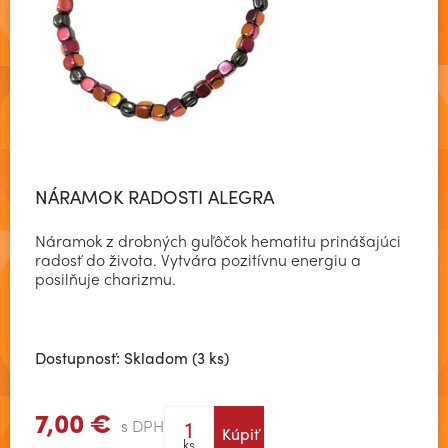
NÁRAMOK RADOSTI ALEGRA
Náramok z drobných guľôčok hematitu prinášajúci
radosť do života. Vytvára pozitívnu energiu a
posilňuje charizmu.
Dostupnosť: Skladom (3 ks)
7,00 €
s DPH
Kúpiť
Zobraziť viac
ks