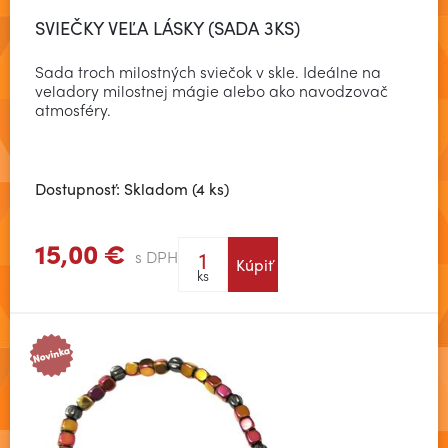
SVIEČKY VEĽA LÁSKY (SADA 3KS)
Sada troch milostných sviečok v skle. Ideálne na
veladory milostnej mágie alebo ako navodzovač
atmosféry.
Dostupnosť: Skladom (4 ks)
15,00 €
s DPH
Kúpiť
Zobraziť viac
ks