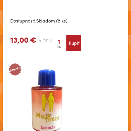
Dostupnosť: Skladom (8 ks)
13,00 €
s DPH
Kúpiť
Zobraziť viac
ks