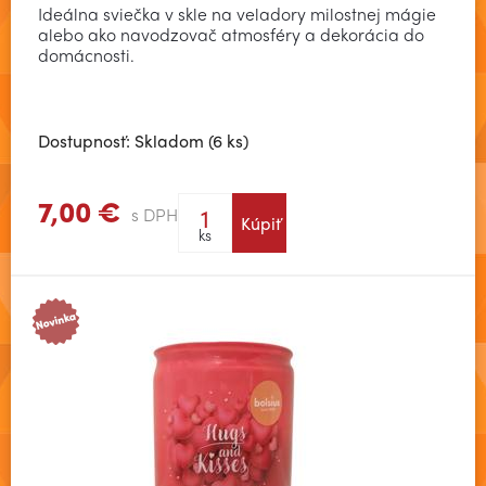
Ideálna sviečka v skle na veladory milostnej mágie
alebo ako navodzovač atmosféry a dekorácia do
domácnosti.
Dostupnosť: Skladom (6 ks)
7,00 €
s DPH
Kúpiť
Zobraziť viac
ks