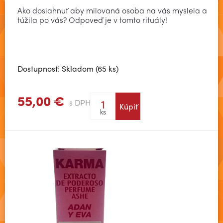
Ako dosiahnuť aby milovaná osoba na vás myslela a
túžila po vás? Odpoveď je v tomto rituály!
Dostupnosť: Skladom (65 ks)
55,00 €
s DPH
Kúpiť
Zobraziť viac
ks