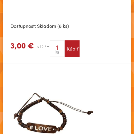
Dostupnosť: Skladom (8 ks)
3,00 €
s DPH
Kúpiť
Zobraziť viac
ks