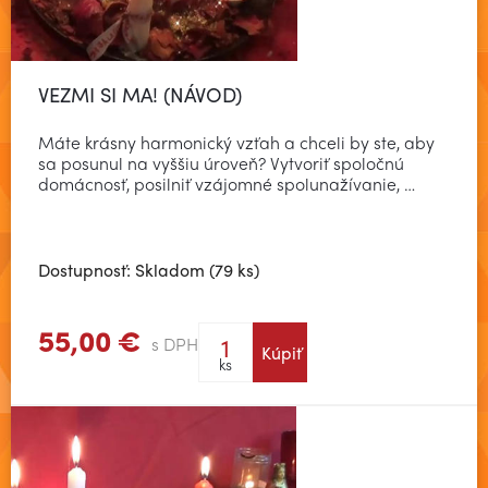
VEZMI SI MA! (NÁVOD)
Máte krásny harmonický vzťah a chceli by ste, aby
sa posunul na vyššiu úroveň? Vytvoriť spoločnú
domácnosť, posilniť vzájomné spolunažívanie, …
Dostupnosť: Skladom (79 ks)
55,00 €
s DPH
Kúpiť
Zobraziť viac
ks