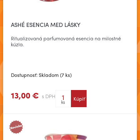
ASHÉ ESENCIA MED LÁSKY
Ritualizovaná parfumovaná esencia na milostné
kúzla.
Dostupnosť: Skladom (7 ks)
13,00 €
s DPH
Kúpiť
Zobraziť viac
ks