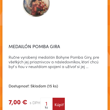
MEDAILÓN POMBA GIRA
Ručne vyrobený medailón Bohyne Pomba Giry, pre
všetkých jej priaznivcov a následovníkov, ktorí chcú
byť s ňou v neustálom spojení a užívať si jej …
Dostupnosť: Skladom (15 ks)
7,00 €
s DPH
Kúpiť
Zobraziť viac
ks