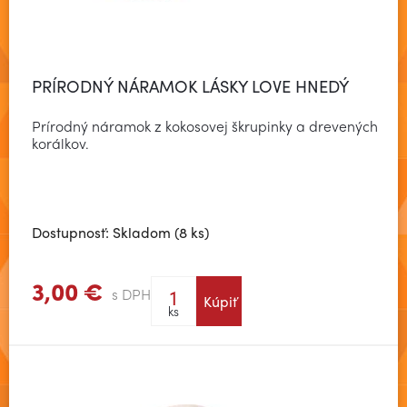
PRÍRODNÝ NÁRAMOK LÁSKY LOVE HNEDÝ
Prírodný náramok z kokosovej škrupinky a drevených
korálkov.
Dostupnosť: Skladom (8 ks)
3,00 €
s DPH
Kúpiť
Zobraziť viac
ks