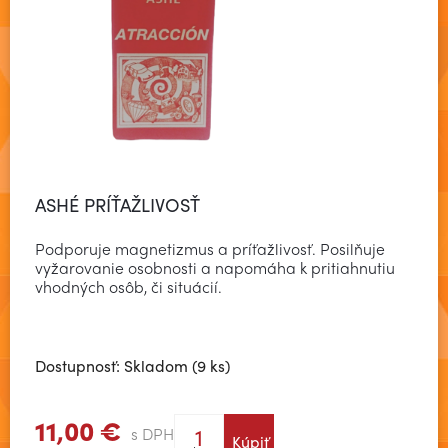
ASHÉ PRÍŤAŽLIVOSŤ
Podporuje magnetizmus a príťažlivosť. Posilňuje
vyžarovanie osobnosti a napomáha k pritiahnutiu
vhodných osôb, či situácií.
Dostupnosť: Skladom (9 ks)
11,00 €
s DPH
Kúpiť