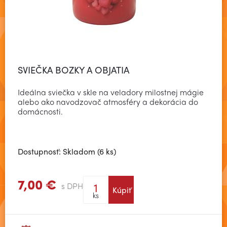
SVIEČKA BOZKY A OBJATIA
Ideálna sviečka v skle na veladory milostnej mágie
alebo ako navodzovač atmosféry a dekorácia do
domácnosti.
Dostupnosť: Skladom (6 ks)
7,00 €
s DPH
Kúpiť
Zobraziť viac
ks