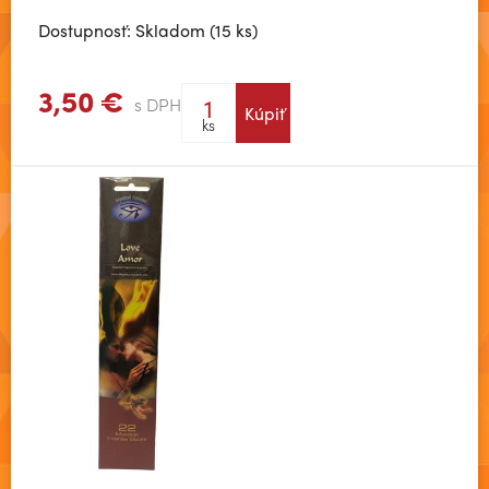
Dostupnosť: Skladom (15 ks)
3,50 €
s DPH
Kúpiť
Zobraziť viac
ks