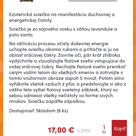
Ezoterická sviečka na manifestáciu duchovnej a
energetickej čistoty.
Sviečka je zo sójového vosku s vôňou levandule a
palo santo.
Na aktiváciu procesu očisty duševnej energie
uchopte sviečku oboma rukami a pritlačte si ju na
oblasť srdcovej čakry. Zavrite oči, pár krát zhlboka
vydýchnite a vizualizujte fialové svetlo vstupujúce do
vašej srdcovej čakry. Nechajte fialové svetlo prenikať
celým vaším telom do všetkých smerov a zotrvajte v
tomto vnútornom obraze aspoň 5 minút. Potom silno
vyfúknite všetok vzduch z pľúc a predstavujte si ako z
vášho tela vyšiel fialový svetelný záblesk, ktorý so
sebou odniesol všetky nečistoty vo forme sivých
mrakov. Sviečku zapáľte zápalkou.
Dostupnosť: Skladom (6 ks)
17,00 €
Kúpiť
s DPH
ks