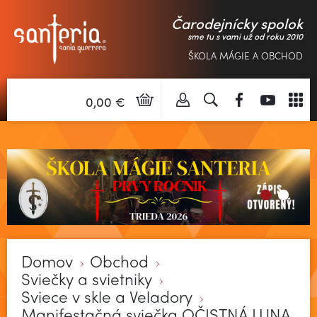
Čarodejnícky spolok
sme tu s vami už od roku 2010
ŠKOLA MÁGIE A OBCHOD
0,00 €
Domov
Obchod
Sviečky a svietniky
Sviece v skle a Veladory
Manifestačná sviečka OČISTNÁ LUNA