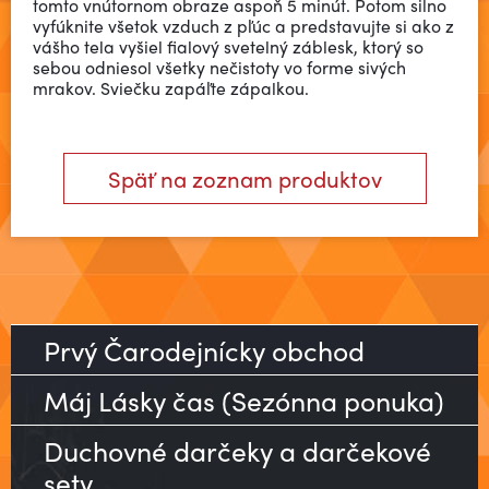
tomto vnútornom obraze aspoň 5 minút. Potom silno
vyfúknite všetok vzduch z pľúc a predstavujte si ako z
vášho tela vyšiel fialový svetelný záblesk, ktorý so
sebou odniesol všetky nečistoty vo forme sivých
mrakov. Sviečku zapáľte zápalkou.
Späť na zoznam produktov
Prvý Čarodejnícky obchod
Máj Lásky čas (Sezónna ponuka)
Duchovné darčeky a darčekové
sety