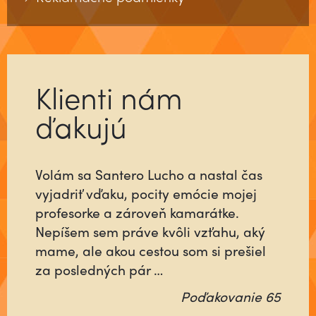
Klienti nám
ďakujú
Volám sa Santero Lucho a nastal čas
Už ste niekedy stretli človeka, ktorý sa
vyjadriť vďaku, pocity emócie mojej
pre vás do niečoho vloží tak, ako keby
profesorke a zároveň kamarátke.
šlo o jeho najbližších alebo o neho
Nepíšem sem práve kvôli vzťahu, aký
samého? Ktorý nebude rátať čas, ani
mame, ale akou cestou som si prešiel
energiu minutú vo váš prospech, ale
za posledných pár …
pôjde na …
Poďakovanie 65
Poďakovanie 64