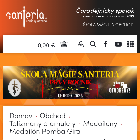
Čarodejnícky spolok
sme tu s vami už od roku 2010
ŠKOLA MÁGIE A OBCHOD
0,00 €
Domov
Obchod
Talizmany a amulety
Medailóny
Medailón Pomba Gira