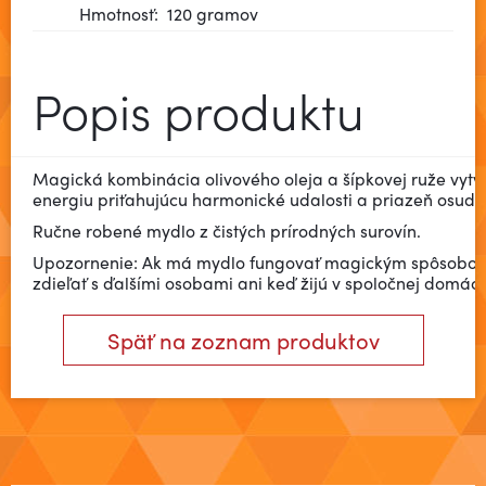
Hmotnosť:
120 gramov
Popis produktu
Magická kombinácia olivového oleja a šípkovej ruže vytv
energiu priťahujúcu harmonické udalosti a priazeň osudu
Ručne robené mydlo z čistých prírodných surovín.
Upozornenie: Ak má mydlo fungovať magickým spôsobom
zdieľať s ďalšími osobami ani keď žijú v spoločnej domácn
Späť na zoznam produktov