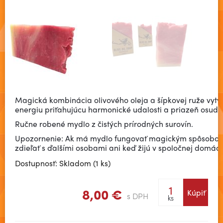
Magická kombinácia olivového oleja a šípkovej ruže vytv
energiu priťahujúcu harmonické udalosti a priazeň osudu
Ručne robené mydlo z čistých prírodných surovín.
Upozornenie: Ak má mydlo fungovať magickým spôsobom
zdieľať s ďalšími osobami ani keď žijú v spoločnej domácn
Dostupnosť: Skladom (1 ks)
8,00 €
Kúpiť
s DPH
ks