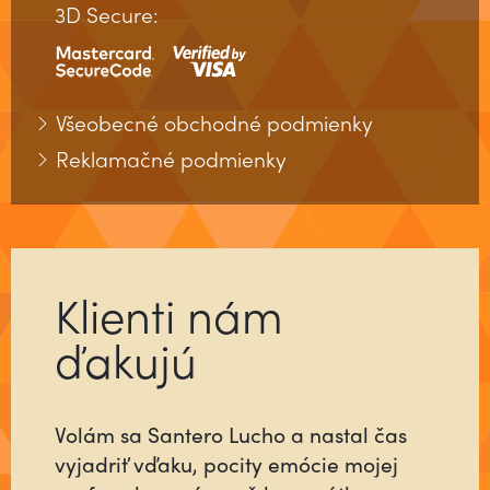
3D Secure:
Všeobecné obchodné podmienky
Reklamačné podmienky
Klienti nám
ďakujú
Volám sa Santero Lucho a nastal čas
Už ste niekedy stretli človeka, ktorý sa
vyjadriť vďaku, pocity emócie mojej
pre vás do niečoho vloží tak, ako keby