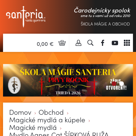
Čarodejnícky spolok
sme tu s vami už od roku 2010
ŠKOLA MÁGIE A OBCHOD
0,00 €
Domov
Obchod
Magické mydlá a kúpele
Magické mydlá
Mydlo Agnes Cat ŠÍPKOVÁ RUŽA