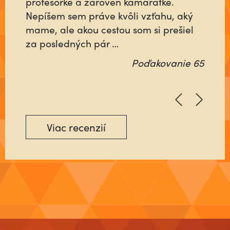
profesorke a zároveň kamarátke.
šlo o jeho najbližších alebo o neho
Nepíšem sem práve kvôli vzťahu, aký
samého? Ktorý nebude rátať čas, ani
mame, ale akou cestou som si prešiel
energiu minutú vo váš prospech, ale
za posledných pár …
pôjde na …
Poďakovanie 65
Poďakovanie 64
Viac recenzií