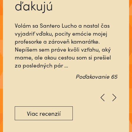
ďakujú
Volám sa Santero Lucho a nastal čas
Už ste niekedy stretli človeka, ktorý sa
vyjadriť vďaku, pocity emócie mojej
pre vás do niečoho vloží tak, ako keby
profesorke a zároveň kamarátke.
šlo o jeho najbližších alebo o neho
Nepíšem sem práve kvôli vzťahu, aký
samého? Ktorý nebude rátať čas, ani
mame, ale akou cestou som si prešiel
energiu minutú vo váš prospech, ale
za posledných pár …
pôjde na …
Poďakovanie 65
Poďakovanie 64
Viac recenzií