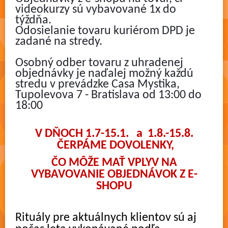
videokurzy sú vybavované 1x do
týždňa.
Odosielanie tovaru kuriérom DPD je
zadané na stredy.
Osobný odber tovaru z uhradenej
objednávky je naďalej možný každú
stredu v prevádzke Casa Mystika,
Tupolevova 7 - Bratislava od 13:00 do
18:00
V DŇOCH 1.7-15.1. a 1.8.-15.8.
ČERPÁME DOVOLENKY,
ČO MÔŽE MAŤ VPLYV NA
VYBAVOVANIE OBJEDNÁVOK Z E-
SHOPU
Rituály pre aktuálnych klientov sú aj