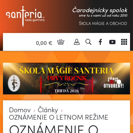
Čarodejnícky spolok
sme tu s vami už od roku 2010
ŠKOLA MÁGIE A OBCHOD
0,00 €
Domov
Články
OZNÁMENIE O LETNOM REŽIME
OZNÁMENIE O