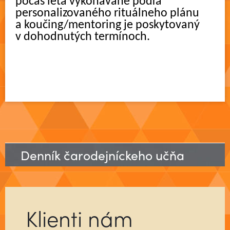
počas leta vykonávané podľa
personalizovaného rituálneho plánu
a koučing/mentoring je poskytovaný
v dohodnutých termínoch.
Denník čarodejníckeho učňa
Klienti nám