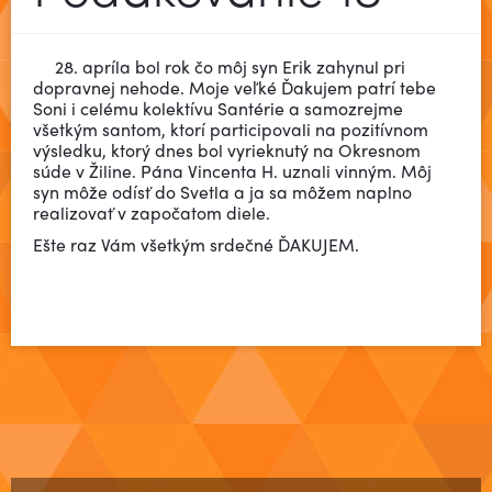
28. apríla bol rok čo môj syn Erik zahynul pri
dopravnej nehode. Moje veľké Ďakujem patrí tebe
Soni i celému kolektívu Santérie a samozrejme
všetkým santom, ktorí participovali na pozitívnom
výsledku, ktorý dnes bol vyrieknutý na Okresnom
súde v Žiline. Pána Vincenta H. uznali vinným. Môj
syn môže odísť do Svetla a ja sa môžem naplno
realizovať v započatom diele.
Ešte raz Vám všetkým srdečné ĎAKUJEM.