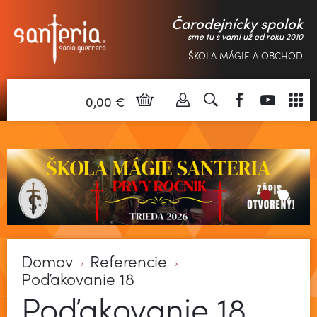
Čarodejnícky spolok
sme tu s vami už od roku 2010
ŠKOLA MÁGIE A OBCHOD
0,00 €
Domov
Referencie
Poďakovanie 18
Poďakovanie 18