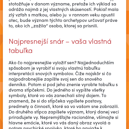
stotožňuje v danom význame, pretože ich výklad sa
odráža najmä z jej vlastných skúseností. Pokiaľ mala
zlý vzťah s matkou, alebo ju v rannom veku opustil
otec, bude význam týchto archetypov určovať práve
to, ako ich ,,zažila“ osoba, ktorej sa prisnili.
Najpresnejší snár – vaša vlastná
tabuľka
Ako čo najpresnejšie vyložiť sen? Najjednoduchším
spôsobom je vyrobiť si svoju vlastnú tabuľku
interpretácii snových symbolov. Čiže najskôr si čo
najpodrobnejšie zapíšte svoj sen do snového
denníka. Potom si pod jeho znenie vyrobte tabuľku s
dvoma stĺpčekmi. Do jedného si vypíšte všetky
symboly, ktoré vo vás zanechali silný dojem. To
znamená, že si do stĺpčeka vypíšete postavy,
predmety a činnosti, ktoré sa vo vašom sne zobrazili.
Do druhého stĺpca zapíšete význam, ktorý danej veci
priraďujete vy. Nepremýšľajte racionálne, všímajte si
hlavne emócie, ktoré vo vás daný obraz vyvolá a
potom psychické spojivko, ktoré ho naviaže k