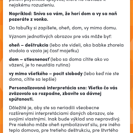
nejakému rozuzleniu.
Napríklad: Sníva sa vám, že horí dom a vy sa naň
pozeráte z vonka.
Do tabuľky si zapíšete, oheň, dom, vy mimo domu.
Význam jednotlivých obrazov pre vás môže byť:
oheň – deštrukcia
(lebo ste videli, ako babke zhorela
stodola a vzala jej časť majetku)
dom – stiesnenosť
(lebo sa doma cítite ako vo
väzení, je to neustála rutina)
vy mimo všetkého – pocit slobody
(lebo keď nie ste
doma, cítite sa lepšie)
Personalizovaná interpretácia sna: Všetko čo vás
zväzovalo sa rozpadne, zbavíte sa dávnej
spútanosti.
Dôležité je, aby ste sa neriadili všeobecne
rozšírenými interpretáciami daných obrazov, ale
svojimi vlastnými. Inak bude výklad sna nepravdivý.
Pre niekoho môže oheň symbolizovať silu, pre iného
teplo domova, pre tretieho deštrukciu, pre štvrtého