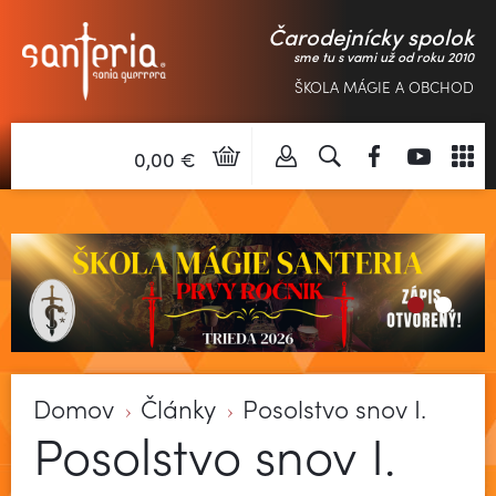
Čarodejnícky spolok
sme tu s vami už od roku 2010
ŠKOLA MÁGIE A OBCHOD
0,00 €
Domov
Články
Posolstvo snov I.
Posolstvo snov I.