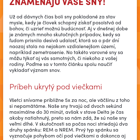
ZNAMENAJÚ VAŠE SNY!
Už od dávnych čias boli sny pokladané za stav
mysle, kedy je človek schopný získať posolstvá od
bohov, či uzrieť možnú budúcnosť. Aj v dnešnej dobe
je známych mnoho skutočných prípadov, kedy sa
ľudom prisnila desivá udalosť, ktorá sa o pár dní
naozaj stala na nejakom vzdialenejšom území,
napríklad zemetrasenie. No takéto varovné sny sa
môžu týkať aj vás samotných, či niekoho z vašej
rodiny. Poďme sa v tomto článku spolu naučiť
vykladať význam snov.
Príbeh ukrytý pod viečkami
Všetci snívame približne 5x za noc, ale väčšinu z toho
si nepamätáme. Naše sny trvajú od dvoch sekúnd
maximálne do 30 minút, avšak v stave Delta je čas
akoby natiahnutý, preto sa nám zdá, že sú naše sny
veľmi dlhé. V skutočnosti sa počas noci striedajú dva
druhy spánku: REM a NREM. Prvý typ spánku sa
vyznačuje pohybom očí pod viečkami a dokonca aj