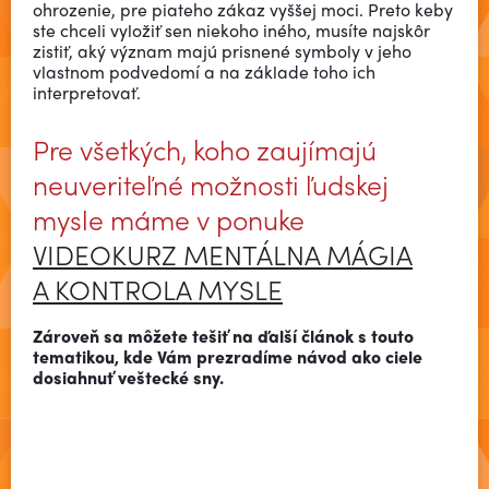
ohrozenie, pre piateho zákaz vyššej moci. Preto keby
ste chceli vyložiť sen niekoho iného, musíte najskôr
zistiť, aký význam majú prisnené symboly v jeho
vlastnom podvedomí a na základe toho ich
interpretovať.
Pre všetkých, koho zaujímajú
neuveriteľné možnosti ľudskej
mysle máme v ponuke
VIDEOKURZ MENTÁLNA MÁGIA
A KONTROLA MYSLE
Zároveň sa môžete tešiť na ďalší článok s touto
tematikou, kde Vám prezradíme návod ako ciele
dosiahnuť veštecké sny.
MÁGIA RITUÁLY ČARODEJNÍCTVO ŠKOLA MÁGIE
MÁGIA LÁSKY FINANČNÁ MÁGIA OČISTY