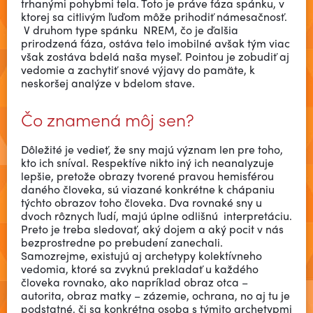
trhanými pohybmi tela. Toto je práve fáza spánku, v
ktorej sa citlivým ľuďom môže prihodiť námesačnosť.
V druhom type spánku NREM, čo je ďalšia
prirodzená fáza, ostáva telo imobilné avšak tým viac
však zostáva bdelá naša myseľ. Pointou je zobudiť aj
vedomie a zachytiť snové výjavy do pamäte, k
neskoršej analýze v bdelom stave.
Čo znamená môj sen?
Dôležité je vedieť, že sny majú význam len pre toho,
kto ich sníval. Respektíve nikto iný ich neanalyzuje
lepšie, pretože obrazy tvorené pravou hemisférou
daného človeka, sú viazané konkrétne k chápaniu
týchto obrazov toho človeka. Dva rovnaké sny u
dvoch rôznych ľudí, majú úplne odlišnú interpretáciu.
Preto je treba sledovať, aký dojem a aký pocit v nás
bezprostredne po prebudení zanechali.
Samozrejme, existujú aj archetypy kolektívneho
vedomia, ktoré sa zvyknú prekladať u každého
človeka rovnako, ako napríklad obraz otca –
autorita, obraz matky – zázemie, ochrana, no aj tu je
podstatné, či sa konkrétna osoba s týmito archetypmi