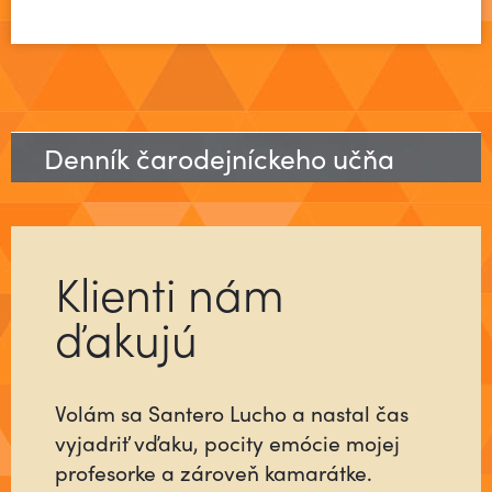
Denník čarodejníckeho učňa
Klienti nám
ďakujú
Volám sa Santero Lucho a nastal čas
Už ste niekedy stretli človeka, ktorý sa
vyjadriť vďaku, pocity emócie mojej
pre vás do niečoho vloží tak, ako keby
profesorke a zároveň kamarátke.
šlo o jeho najbližších alebo o neho