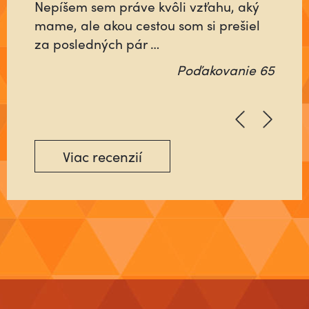
Nepíšem sem práve kvôli vzťahu, aký
samého? Ktorý nebude rátať čas, ani
mame, ale akou cestou som si prešiel
energiu minutú vo váš prospech, ale
za posledných pár …
pôjde na …
Poďakovanie 65
Poďakovanie 64
Viac recenzií