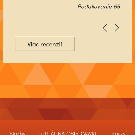
Poďakovanie 65
Poďakovanie 64
Viac recenzií
Služby
RITUÁL NA OBJEDNÁVKU
Kurzy