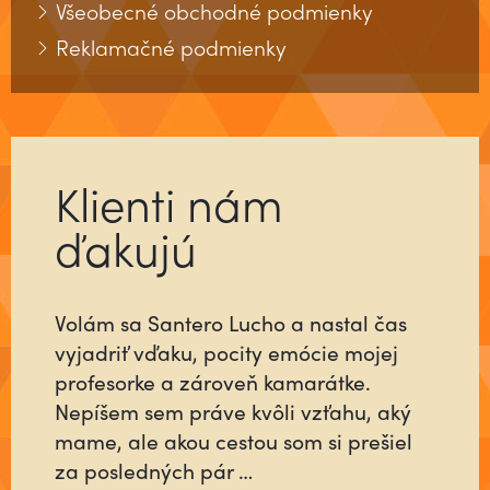
Všeobecné obchodné podmienky
Reklamačné podmienky
Klienti nám
ďakujú
Volám sa Santero Lucho a nastal čas
Už ste niekedy stretli človeka, ktorý sa
vyjadriť vďaku, pocity emócie mojej
pre vás do niečoho vloží tak, ako keby
profesorke a zároveň kamarátke.
šlo o jeho najbližších alebo o neho
Nepíšem sem práve kvôli vzťahu, aký
samého? Ktorý nebude rátať čas, ani
mame, ale akou cestou som si prešiel
energiu minutú vo váš prospech, ale
za posledných pár …
pôjde na …