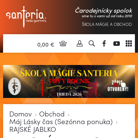
Čarodejnícky spolok
sme tu s vami už od roku 2010
ŠKOLA MÁGIE A OBCHOD
0,00 €
Domov
Obchod
Máj Lásky čas (Sezónna ponuka)
RAJSKÉ JABLKO