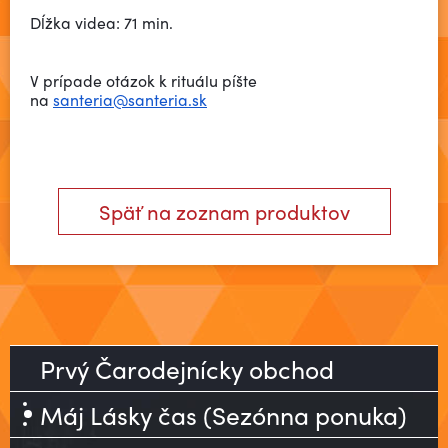
Dĺžka videa: 71 min.
V prípade otázok k rituálu píšte
na
santeria@santeria.sk
Späť na zoznam produktov
Prvý Čarodejnícky obchod
Máj Lásky čas (Sezónna ponuka)