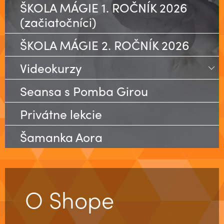
ŠKOLA MÁGIE 1. ROČNÍK 2026
(začiatočníci)
ŠKOLA MÁGIE 2. ROČNÍK 2026
Videokurzy
Veľký Kurz Tarotových Mystérií
Seansa s Pomba Girou
Kurz Psychomágie
Privátne lekcie
Vykladanie z Tarotu
Šamanka Aora
Španielske karty, Baraja Espaňola
Milostná mágia
MÁGIA A RITUÁLY
ODRÁBKY - PORÁBKY
O Shope
OHŇOVÁ MÁGIA
VIDEOKURZ: ÚVODNÁ LEKCIA DO MÁGIE