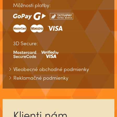
Môžnosti platby:
Kurz Mentálna Kontrola a Mágia Mysle
3D Secure:
Všeobecné obchodné podmienky
Reklamačné podmienky
Klienti nám