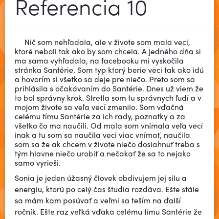
Referencia 10
Nič som nehľadala, ale v živote som mala veci,
ktoré neboli tak ako by som chcela. A jedného dňa si
ma sama vyhľadala, na facebooku mi vyskočila
stránka Santérie. Som typ ktorý berie veci tak ako idú
a hovorím si všetko sa deje pre niečo. Preto som sa
prihlásila s očakávaním do Santérie. Dnes už viem že
to bol správny krok. Stretla som tu správnych ľudí a v
mojom živote sa veľa vecí zmenilo. Som vďačná
celému tímu Santérie za ich rady, poznatky a za
všetko čo ma naučili. Od mala som vnímala veľa vecí
inak a tu som sa naučila veci viac vnímať, naučila
som sa že ak chcem v živote niečo dosiahnuť treba s
tým hlavne niečo urobiť a nečakať že sa to nejako
samo vyrieši.
Sonia je jeden úžasný človek obdivujem jej silu a
energiu, ktorú po celý čas študia rozdáva. Ešte stále
sa mám kam posúvať a veľmi sa teším na ďalší
ročník. Ešte raz veľká vďaka celému tímu Santérie že