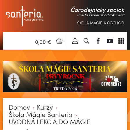
Čarodejnícky spolok
sme tu s vami už od roku 2010
ŠKOLA MÁGIE A OBCHOD
0,00 €
Domov
Kurzy
Škola Mágie Santeria
UVODNÁ LEKCIA DO MÁGIE