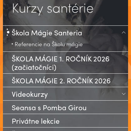
Kurzy santérie
Škola Mágie Santeria
Referencie na Školu mágie
ŠKOLA MÁGIE 1. ROČNÍK 2026
(začiatočníci)
ŠKOLA MÁGIE 2. ROČNÍK 2026
Videokurzy
Veľký Kurz Tarotových Mystérií
Seansa s Pomba Girou
Kurz Psychomágie
Privátne lekcie
Vykladanie z Tarotu