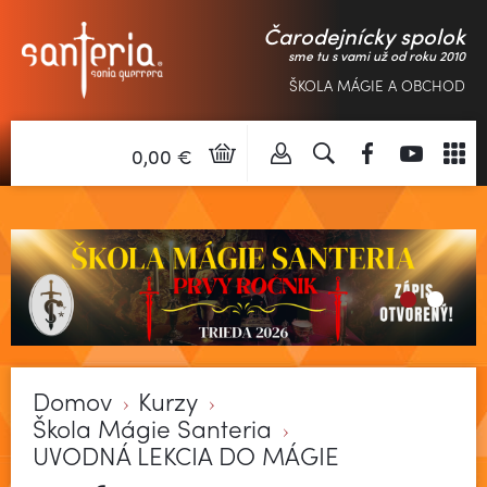
Čarodejnícky spolok
sme tu s vami už od roku 2010
ŠKOLA MÁGIE A OBCHOD
0,00 €
Domov
Kurzy
Škola Mágie Santeria
UVODNÁ LEKCIA DO MÁGIE