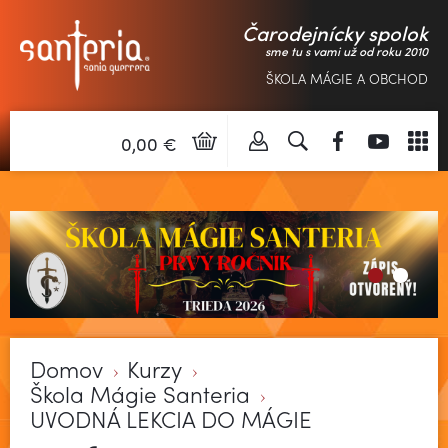
Čarodejnícky spolok
sme tu s vami už od roku 2010
ŠKOLA MÁGIE A OBCHOD
0,00 €
Domov
Kurzy
Škola Mágie Santeria
UVODNÁ LEKCIA DO MÁGIE