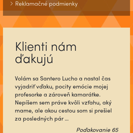
Reklamačné podmienky
Klienti nám
ďakujú
Volám sa Santero Lucho a nastal čas
Už ste niekedy stretli človeka, ktorý sa
vyjadriť vďaku, pocity emócie mojej
pre vás do niečoho vloží tak, ako keby
profesorke a zároveň kamarátke.
šlo o jeho najbližších alebo o neho
Nepíšem sem práve kvôli vzťahu, aký
samého? Ktorý nebude rátať čas, ani
mame, ale akou cestou som si prešiel
energiu minutú vo váš prospech, ale
za posledných pár …
pôjde na …
Poďakovanie 65
Poďakovanie 64