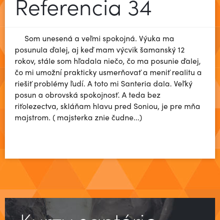
Referencia 34
Som unesená a veľmi spokojná. Výuka ma
posunula ďalej, aj keď mam výcvik šamanský 12
rokov, stále som hľadala niečo, čo ma posunie ďalej,
čo mi umožní prakticky usmerňovať a meniť realitu a
riešiť problémy ľudí. A toto mi Santeria dala. Veľký
posun a obrovská spokojnosť. A teda bez
riťolezectva, skláňam hlavu pred Soniou, je pre mňa
majstrom. ( majsterka znie čudne...)