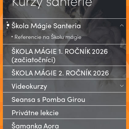
Kurzy santérie
Škola Mágie Santeria
Referencie na Školu mágie
ŠKOLA MÁGIE 1. ROČNÍK 2026
(začiatočníci)
ŠKOLA MÁGIE 2. ROČNÍK 2026
Videokurzy
Veľký Kurz Tarotových Mystérií
Seansa s Pomba Girou
Kurz Psychomágie
Privátne lekcie
Vykladanie z Tarotu
Šamanka Aora
Španielske karty, Baraja Espaňola