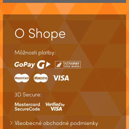
Milostná mágia
MÁGIA A RITUÁLY
ODRÁBKY - PORÁBKY
O Shope
OHŇOVÁ MÁGIA
VIDEOKURZ: ÚVODNÁ LEKCIA DO MÁGIE
Môžnosti platby:
Kurz Mentálna Kontrola a Mágia Mysle
3D Secure:
Všeobecné obchodné podmienky