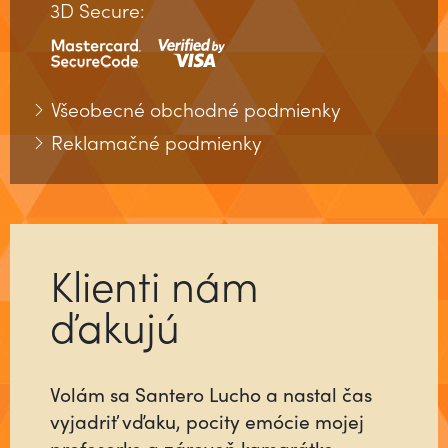
3D Secure:
Všeobecné obchodné podmienky
Reklamačné podmienky
Klienti nám
ďakujú
Volám sa Santero Lucho a nastal čas
Už ste niekedy stretli človeka, ktorý sa
vyjadriť vďaku, pocity emócie mojej
pre vás do niečoho vloží tak, ako keby
profesorke a zároveň kamarátke.
šlo o jeho najbližších alebo o neho