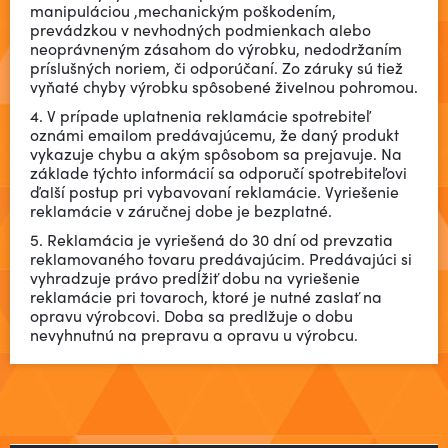
manipuláciou ,mechanickým poškodením,
prevádzkou v nevhodných podmienkach alebo
neoprávneným zásahom do výrobku, nedodržaním
príslušných noriem, či odporúčaní. Zo záruky sú tiež
vyňaté chyby výrobku spôsobené živelnou pohromou.
4. V prípade uplatnenia reklamácie spotrebiteľ
oznámi emailom predávajúcemu, že daný produkt
vykazuje chybu a akým spôsobom sa prejavuje. Na
základe týchto informácií sa odporučí spotrebiteľovi
ďalší postup pri vybavovaní reklamácie. Vyriešenie
reklamácie v záručnej dobe je bezplatné.
5. Reklamácia je vyriešená do 30 dní od prevzatia
reklamovaného tovaru predávajúcim. Predávajúci si
vyhradzuje právo predĺžiť dobu na vyriešenie
reklamácie pri tovaroch, ktoré je nutné zaslať na
opravu výrobcovi. Doba sa predlžuje o dobu
nevyhnutnú na prepravu a opravu u výrobcu.