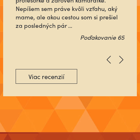
Nepíšem sem práve kvôli vzťahu, aký
samého? Ktorý nebude rátať čas, ani
mame, ale akou cestou som si prešiel
energiu minutú vo váš prospech, ale
za posledných pár …
pôjde na …
Poďakovanie 65
Poďakovanie 64
Viac recenzií