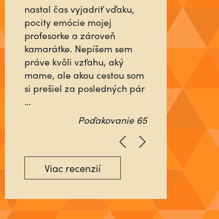
človeka, ktorý sa pre vás do
niečoho vloží tak, ako keby
šlo o jeho najbližších alebo
o neho samého? Ktorý
nebude rátať čas, ani
energiu minutú vo váš
prospech, ale pôjde na …
Poďakovanie 64
Viac recenzií