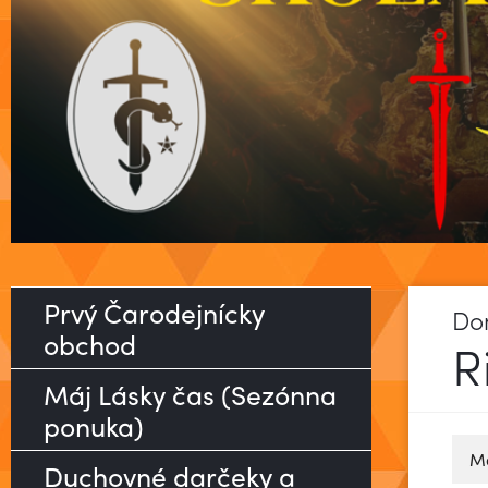
Prvý Čarodejnícky
Do
obchod
R
Máj Lásky čas (Sezónna
ponuka)
Ma
Duchovné darčeky a