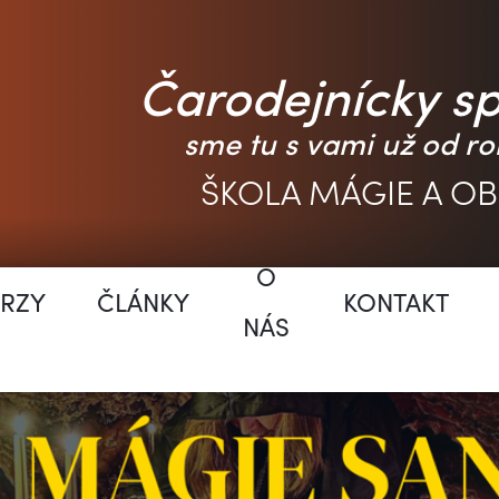
Čarodejnícky s
sme tu s vami už od ro
ŠKOLA MÁGIE A O
O
RZY
ČLÁNKY
KONTAKT
NÁS