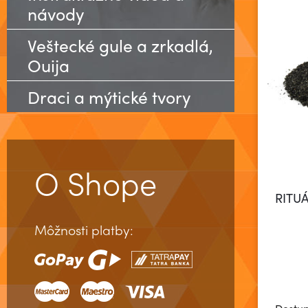
návody
Veštecké gule a zrkadlá,
Ouija
Draci a mýtické tvory
O Shope
RITUÁ
Môžnosti platby: