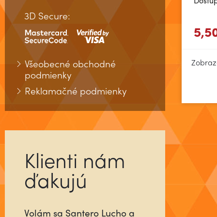
Dostu
3D Secure:
5,5
Všeobecné obchodné
Zobraz
podmienky
Reklamačné podmienky
Klienti nám
ďakujú
Už ste niekedy stretli