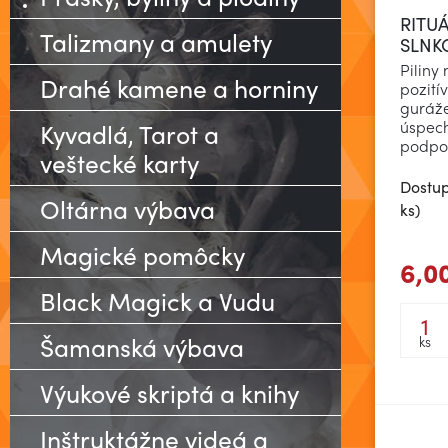
RITUÁ
Talizmany a amulety
SLNK
Piliny
Drahé kamene a horniny
pozití
guráže
úspech
Kyvadlá, Tarot a
podpor
veštecké karty
Dostup
Oltárna výbava
ks)
Magické pomôcky
6,0
Black Magick a Vudu
Šamanská výbava
ks
Z
Výukové skriptá a knihy
Inštruktážne videá a