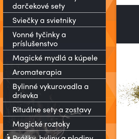
darčekové sety
Sviečky a svietniky
Z
Vonné tyčinky a
príslušenstvo
Magické mydlá a kúpele
Aromaterapia
Bylinné vykurovadla a
drievka
Rituálne sety a zostavy
Magické roztoky
Prášky, byliny a plodiny