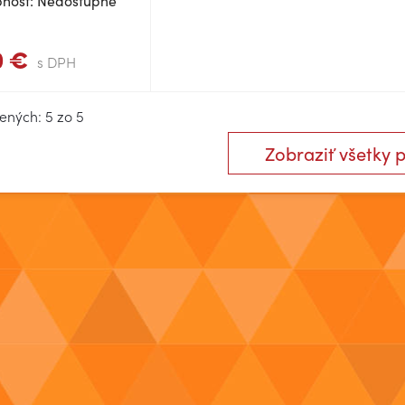
pnosť: Nedostupné
0 €
s DPH
ených: 5 zo 5
Zobraziť všetky 