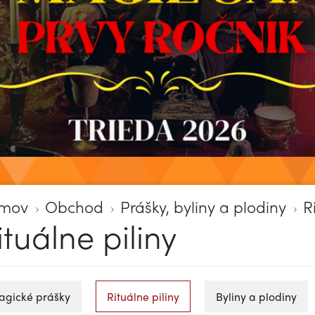
mov
Obchod
Prášky, byliny a plodiny
R
ituálne piliny
gické prášky
Rituálne piliny
Byliny a plodiny