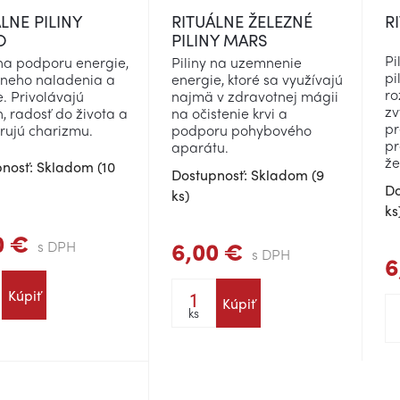
LNE PILINY
RITUÁLNE ŽELEZNÉ
R
O
PILINY MARS
Pi
 na podporu energie,
Piliny na uzemnenie
pi
vneho naladenia a
energie, ktoré sa využívajú
ro
. Privolávajú
najmä v zdravotnej mágii
zv
, radosť do života a
na očistenie krvi a
pr
ujú charizmu.
podporu pohybového
pr
aparátu.
že
nosť: Skladom (10
Dostupnosť: Skladom (9
Do
ks)
ks
0 €
6,00 €
s DPH
s DPH
6
Kúpiť
Kúpiť
ks
obraziť viac