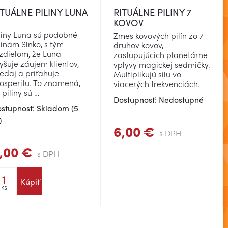
ITUÁLNE PILINY LUNA
RITUÁLNE PILINY 7
KOVOV
liny Luna sú podobné
Zmes kovových pilín zo 7
linám Slnko, s tým
druhov kovov,
zdielom, že Luna
zastupujúcich planetárne
yšuje záujem klientov,
vplyvy magickej sedmičky.
edaj a priťahuje
Multiplikujú silu vo
osperitu. To znamená,
viacerých frekvenciách.
 piliny sú …
Dostupnosť: Nedostupné
stupnosť: Skladom (5
)
6,00 €
s DPH
,00 €
s DPH
Kúpiť
ks