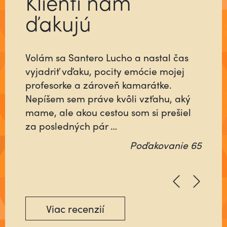
Klienti nám
ďakujú
Volám sa Santero Lucho a nastal čas
Už ste niekedy stretli človeka, ktorý sa
vyjadriť vďaku, pocity emócie mojej
pre vás do niečoho vloží tak, ako keby
profesorke a zároveň kamarátke.
šlo o jeho najbližších alebo o neho
Nepíšem sem práve kvôli vzťahu, aký
samého? Ktorý nebude rátať čas, ani
mame, ale akou cestou som si prešiel
energiu minutú vo váš prospech, ale
za posledných pár …
pôjde na …
Poďakovanie 65
Poďakovanie 64
Viac recenzií