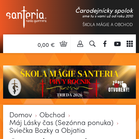
Čarodejnícky spolok
sme tu s vami už od roku 2010
ŠKOLA MÁGIE A OBCHOD
0,00 €
Domov
Obchod
Máj Lásky čas (Sezónna ponuka)
Sviečka Bozky a Objatia