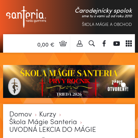
Čarodejnícky spolok
sme tu s vami už od roku 2010
ŠKOLA MÁGIE A OBCHOD
0,00 €
Domov
Kurzy
Škola Mágie Santeria
UVODNÁ LEKCIA DO MÁGIE