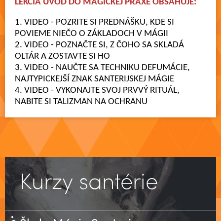
LEKCIA ÚVOD DO MAGICKEJ PRAXE OBSAHUJE:
1. VIDEO - POZRITE SI PREDNÁŠKU, KDE SI
POVIEME NIEČO O ZÁKLADOCH V MÁGII
2. VIDEO - POZNAČTE SI, Z ČOHO SA SKLADÁ
OLTÁR A ZOSTAVTE SI HO
3. VIDEO - NAUČTE SA TECHNIKU DEFUMÁCIE,
NAJTYPICKEJŠÍ ZNAK SANTERIJSKEJ MÁGIE
4. VIDEO - VYKONAJTE SVOJ PRVVÝ RITUÁL,
NABITE SI TALIZMAN NA OCHRANU
Kurzy santérie