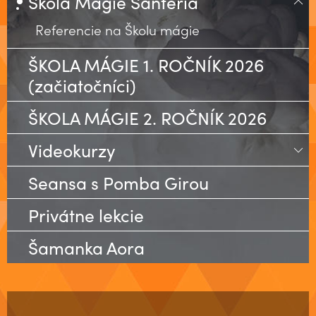
Škola Mágie Santeria
Referencie na Školu mágie
ŠKOLA MÁGIE 1. ROČNÍK 2026
(začiatočníci)
ŠKOLA MÁGIE 2. ROČNÍK 2026
Videokurzy
Veľký Kurz Tarotových Mystérií
Seansa s Pomba Girou
Kurz Psychomágie
Privátne lekcie
Vykladanie z Tarotu
Šamanka Aora
Španielske karty, Baraja Espaňola
Milostná mágia
MÁGIA A RITUÁLY