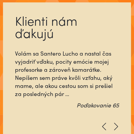
Klienti nám
ďakujú
Volám sa Santero Lucho a nastal čas
Už ste niekedy stretli človeka, ktorý sa
vyjadriť vďaku, pocity emócie mojej
pre vás do niečoho vloží tak, ako keby
profesorke a zároveň kamarátke.
šlo o jeho najbližších alebo o neho
Nepíšem sem práve kvôli vzťahu, aký
samého? Ktorý nebude rátať čas, ani
mame, ale akou cestou som si prešiel
energiu minutú vo váš prospech, ale
za posledných pár …
pôjde na …
Poďakovanie 65
Poďakovanie 64