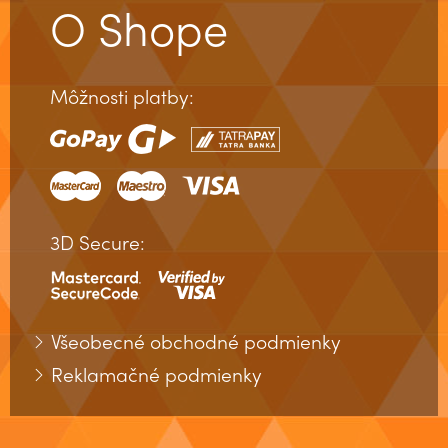
ODRÁBKY - PORÁBKY
O Shope
OHŇOVÁ MÁGIA
VIDEOKURZ: ÚVODNÁ LEKCIA DO MÁGIE
Môžnosti platby:
Kurz Mentálna Kontrola a Mágia Mysle
3D Secure:
Všeobecné obchodné podmienky
Reklamačné podmienky