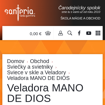
Čarodejnícky spolok
sme tu s vami už od roku 2010
ŠKOLA MÁGIE A OBCHOD
0,00 €
Domov
Obchod
Sviečky a svietniky
Sviece v skle a Veladory
Veladora MANO DE DIOS
Veladora MANO
DE DIOS