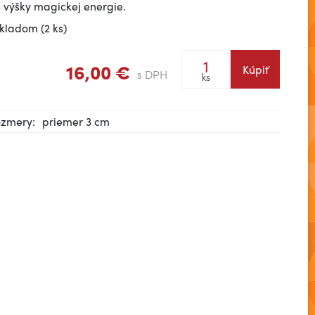
é výšky magickej energie.
kladom (2 ks)
16,00 €
Kúpiť
s DPH
ks
zmery:
priemer 3 cm