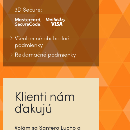
3D Secure:
Všeobecné obchodné
podmienky
Reklamačné podmienky
Klienti nám
ďakujú
Už ste niekedy stretli