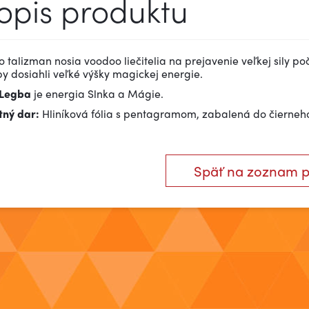
opis produktu
o talizman nosia voodoo liečitelia na prejavenie veľkej sily poč
y dosiahli veľké výšky magickej energie.
 Legba
je energia Slnka a Mágie.
ný dar:
Hliníková fólia s pentagramom, zabalená do čierneho
Späť na zoznam 