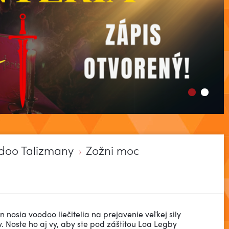
doo Talizmany
Zožni moc
 nosia voodoo liečitelia na prejavenie veľkej sily
v. Noste ho aj vy, aby ste pod záštitou Loa Legby