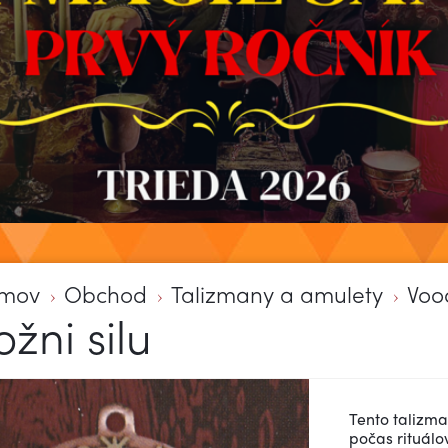
mov
Obchod
Talizmany a amulety
Voo
ožni silu
Tento talizman
počas rituálo