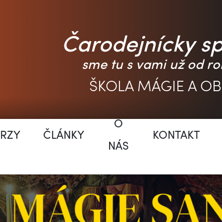
Čarodejnícky s
sme tu s vami už od ro
ŠKOLA MÁGIE A O
O
RZY
ČLÁNKY
KONTAKT
NÁS