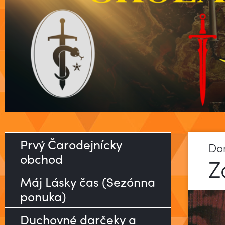
Prvý Čarodejnícky
Do
obchod
Z
Máj Lásky čas (Sezónna
ponuka)
Duchovné darčeky a