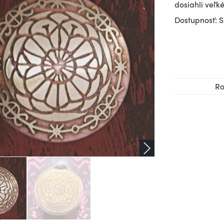
dosiahli veľk
Dostupnosť: S
Ro