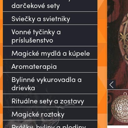
darčekové sety
Sviečky a svietniky
Vonné tyčinky a
príslušenstvo
Magické mydlá a kúpele
Aromaterapia
Bylinné vykurovadla a
drievka
Rituálne sety a zostavy
Magické roztoky
Prášky, byliny a plodiny