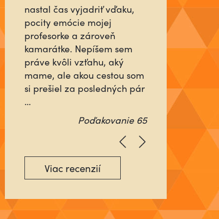
človeka, ktorý sa pre vás do
niečoho vloží tak, ako keby
šlo o jeho najbližších alebo
o neho samého? Ktorý
nebude rátať čas, ani
energiu minutú vo váš
prospech, ale pôjde na …
Poďakovanie 64
Viac recenzií