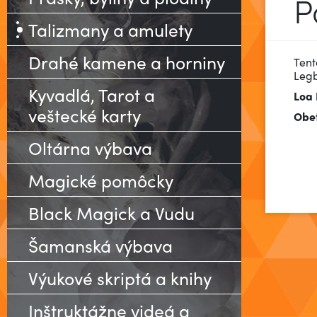
P
Talizmany a amulety
Drahé kamene a horniny
Tent
Legb
Kyvadlá, Tarot a
Loa
veštecké karty
Obet
Oltárna výbava
Magické pomôcky
Black Magick a Vudu
Šamanská výbava
Výukové skriptá a knihy
Inštruktážne videá a