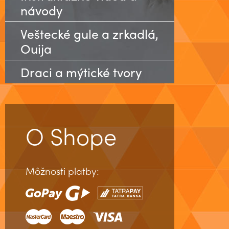
návody
Veštecké gule a zrkadlá,
Ouija
Draci a mýtické tvory
O Shope
Môžnosti platby: