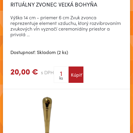
RITUÁLNY ZVONEC VEĽKÁ BOHYŇA
Výška 14 cm - priemer 6 cm Zvuk zvonca
reprezentuje element vzduchu, ktorý rozvibrovaním
zvukových vĺn vyznačí ceremoniálny priestor a
privolá …
Dostupnosť: Skladom (2 ks)
20,00 €
s DPH
Kúpiť
Zobraziť viac
ks