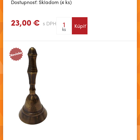
Dostupnosť: Skladom (4 ks)
23,00 €
s DPH
Kúpiť
Zobraziť viac
ks