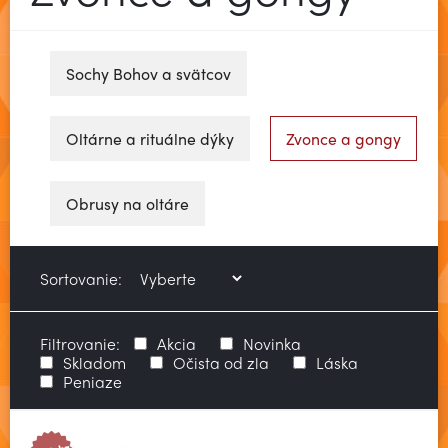
Sochy Bohov a svätcov
Oltárne a rituálne dýky
Zvonce a gongy
Obrusy na oltáre
Sortovanie:
Filtrovanie:
Akcia
Novinka
Skladom
Očista od zla
Láska
Zobraziť viac
Peniaze