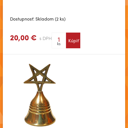
Dostupnosť: Skladom (2 ks)
20,00 €
s DPH
Kúpiť
Zobraziť viac
ks