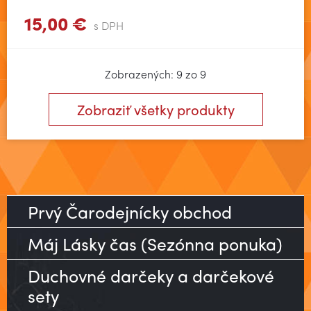
15,00 €
s DPH
Zobrazených: 9 zo 9
Zobraziť všetky produkty
Prvý Čarodejnícky obchod
Máj Lásky čas (Sezónna ponuka)
Duchovné darčeky a darčekové
sety