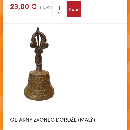
23,00 €
s DPH
Kúpiť
Zobraziť viac
ks
OLTÁRNY ZVONEC DORDŽE (MALÝ)