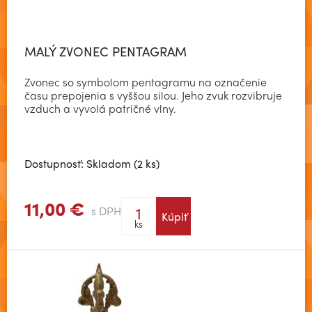
MALÝ ZVONEC PENTAGRAM
Zvonec so symbolom pentagramu na označenie
času prepojenia s vyššou silou. Jeho zvuk rozvibruje
vzduch a vyvolá patričné vlny.
Dostupnosť: Skladom (2 ks)
11,00 €
s DPH
Kúpiť
Zobraziť viac
ks