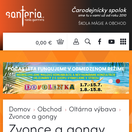
Čarodejnícky spolok
sme tu s vami už od roku 2010
ŠKOLA MÁGIE A OBCHOD
0,00 €
Domov
Obchod
Oltárna výbava
Zvonce a gongy
Zvonce a gongy