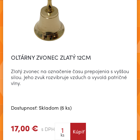
OLTÁRNY ZVONEC ZLATÝ 12CM
Zlatý zvonec na označenie času prepojenia s vyššou
silou. Jeho zvuk rozvibruje vzduch a vyvolá patričné
vlny.
Dostupnosť: Skladom (6 ks)
17,00 €
s DPH
Kúpiť
Zobraziť viac
ks